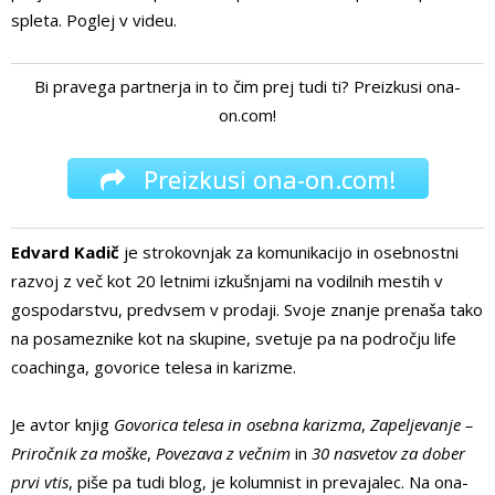
spleta. Poglej v videu.
Bi pravega partnerja in to čim prej tudi ti? Preizkusi ona-
on.com!
Preizkusi ona-on.com!
Edvard Kadič
je strokovnjak za komunikacijo in osebnostni
razvoj z več kot 20 letnimi izkušnjami na vodilnih mestih v
gospodarstvu, predvsem v prodaji. Svoje znanje prenaša tako
na posameznike kot na skupine, svetuje pa na področju life
coachinga, govorice telesa in karizme.
Je avtor knjig
Govorica telesa in osebna karizma
,
Zapeljevanje –
Priročnik za moške
,
Povezava z večnim
in
30 nasvetov za dober
prvi vtis
, piše pa tudi blog, je kolumnist in prevajalec. Na ona-