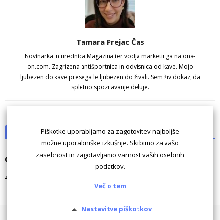
Tamara Prejac Čas
Novinarka in urednica Magazina ter vodja marketinga na ona-
on.com. Zagrizena antišportnica in odvisnica od kave. Mojo
ljubezen do kave presega le ljubezen do živali. Sem živ dokaz, da
spletno spoznavanje deluje.
Piškotke uporabljamo za zagotovitev najboljše
NI KOMENTARJEV
možne uporabniške izkušnje. Skrbimo za vašo
zasebnost in zagotavljamo varnost vaših osebnih
Odgovori
podatkov.
Za komentiranje morate biti
prijavljeni
.
Več o tem
Nastavitve piškotkov
Pogoji uporabe
Piškotki
Oglaševanje
Kontaktiraj