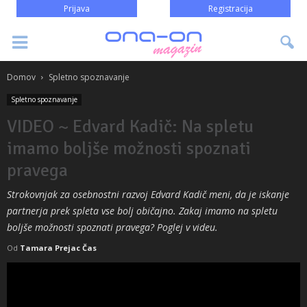
Prijava
Registracija
Domov
Spletno spoznavanje
Spletno spoznavanje
VIDEO ~ Edvard Kadič: Na spletu
imamo boljše možnosti spoznati
pravega
Strokovnjak za osebnostni razvoj Edvard Kadič meni, da je iskanje
partnerja prek spleta vse bolj običajno. Zakaj imamo na spletu
boljše možnosti spoznati pravega? Poglej v videu.
Od
Tamara Prejac Čas