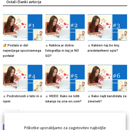
Ostali članki avtorja
Postala si del
☼ Kakšna je dobra
☼ Kakšen naj bo tvoj
največjega spoznavnega
fotografija in kaj je NO
predstavitveni opis?
portala!
GO?
☼ Podrobnosti o tebi in o
☼ VIDEO: Kako se lotiti
☼ Kako najti kandidata za
njem
iskanja na ona-on.com?
zmenek?
Piškotke uporabljamo za zagotovitev najboljše
NI KOMENTARJEV