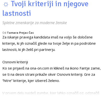
☼ Tvoji kriteriji in njegove
lastnosti
Spletne zmenkarije za moderne ženske
Od
Tamara Prejac Čas
Za iskanje pravega kandidata imaš na voljo še določene
kriterije, ki jih označiš glede na tvoje želje in pa podrobne
lastnosti, ki jih želiš pri partnerju.
Osnovni kriteriji
Ko se prijaviš na ona-on.com in klikneš na ikono Fantje zame,
se ti na desni strani prikaže okvir Osnovni kriteriji. Gre za
“hitre” kriterije, kjer izbereš želeno.
V prvem delu najdeš gumbe, kjer lahko označiš oz. odznačiš
spodnje kriterije: