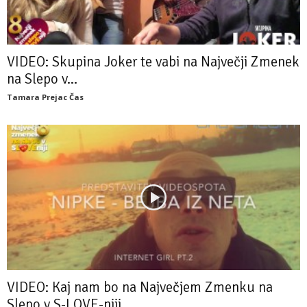
VIDEO: Skupina Joker te vabi na Največji Zmenek
na Slepo v...
Tamara Prejac Čas
VIDEO: Kaj nam bo na Največjem Zmenku na
Slepo v S-LOVE-niji...