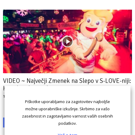
VIDEO ~ Največji Zmenek na Slepo v S-LOVE-niji:
Kupid Ljubo strelja...
Tamara Prejac Čas
Piškotke uporabljamo za zagotovitev najboljše
možne uporabniške izkušnje. Skrbimo za vašo
zasebnost in zagotavljamo varnost vaših osebnih
1
2
podatkov.