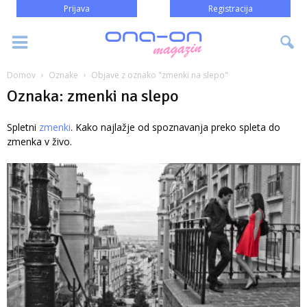
Prijava
Registracija
Domov
Oznake
Objave z oznako "zmenki na slepo"
Oznaka: zmenki na slepo
Spletni
zmenki
. Kako najlažje od spoznavanja preko spleta do
zmenka v živo.