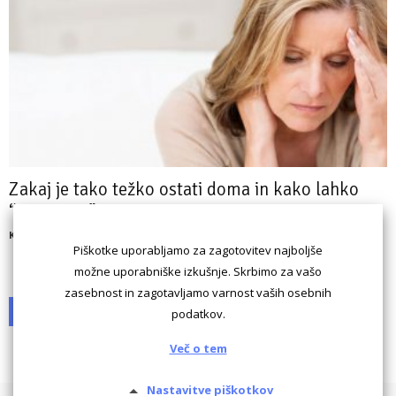
Zakaj je tako težko ostati doma in kako lahko
“preživimo” v...
Karolina Rebernik
Piškotke uporabljamo za zagotovitev najboljše
možne uporabniške izkušnje. Skrbimo za vašo
zasebnost in zagotavljamo varnost vaših osebnih
1
2
podatkov.
Več o tem
Nastavitve piškotkov