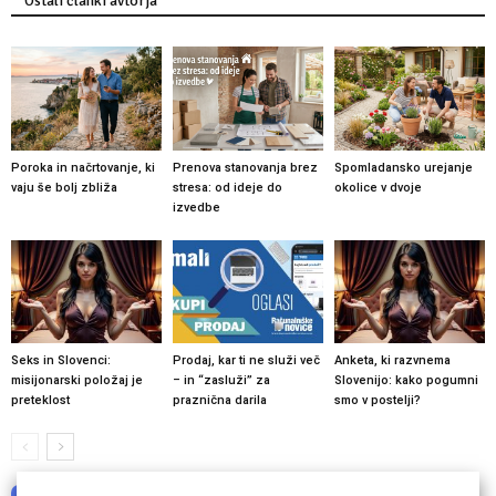
Ostali članki avtorja
Poroka in načrtovanje, ki
Prenova stanovanja brez
Spomladansko urejanje
vaju še bolj zbliža
stresa: od ideje do
okolice v dvoje
izvedbe
Seks in Slovenci:
Prodaj, kar ti ne služi več
Anketa, ki razvnema
misijonarski položaj je
– in “zasluži” za
Slovenijo: kako pogumni
preteklost
praznična darila
smo v postelji?