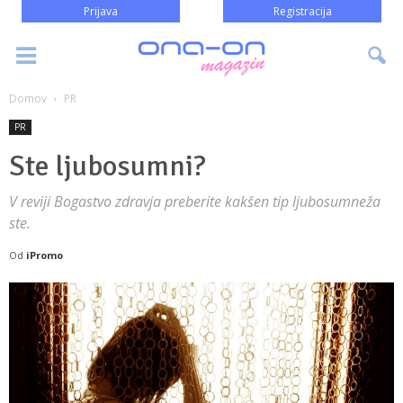
Prijava
Registracija
Domov
PR
PR
Ste ljubosumni?
V reviji Bogastvo zdravja preberite kakšen tip ljubosumneža
ste.
Od
iPromo