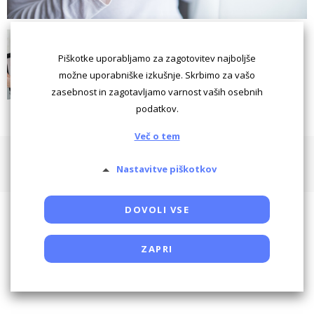
Piškotke uporabljamo za zagotovitev najboljše
možne uporabniške izkušnje. Skrbimo za vašo
zasebnost in zagotavljamo varnost vaših osebnih
podatkov.
Več o tem
Pogoji uporabe
Piškotki
Oglaševanje
Kontaktiraj
Nastavitve piškotkov
Powered by SocDate™, © Copyright VenetiCOM
DOVOLI VSE
ZAPRI
Potrebni