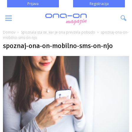
Prijava
Registracija
Domov
Spoznala sta se, ker je ona prevzela pobudo
spoznaj-ona-on-
mobilno-sms-on-njo
spoznaj-ona-on-mobilno-sms-on-njo