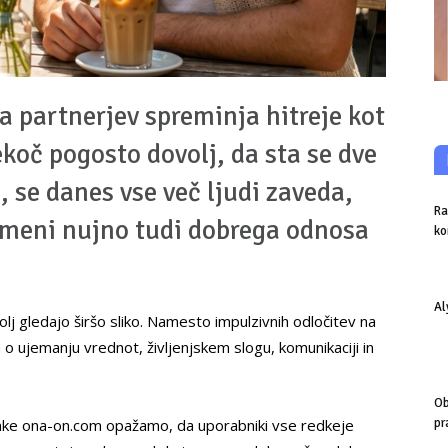
 partnerjev spreminja hitreje kot
nekoč pogosto dovolj, da sta se dve
, se danes vse več ljudi zaveda,
Ra
omeni nujno tudi dobrega odnosa
ko
Al
olj gledajo širšo sliko. Namesto impulzivnih odločitev na
 o ujemanju vrednot, življenjskem slogu, komunikaciji in
Ob
zmenke ona-on.com opažamo, da uporabniki vse redkeje
pr