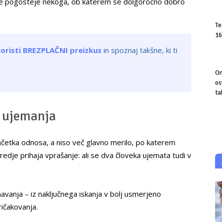
in vse pogosteje nekoga, ob katerem se dolgoročno dobro
Te
16
koristi BREZPLAČNI preizkus
in spoznaj takšne, ki ti
On
os
ta
a ujemanja
začetka odnosa, a niso več glavno merilo, po katerem
redje prihaja vprašanje: ali se dva človeka ujemata tudi v
avanja – iz naključnega iskanja v bolj usmerjeno
ričakovanja.