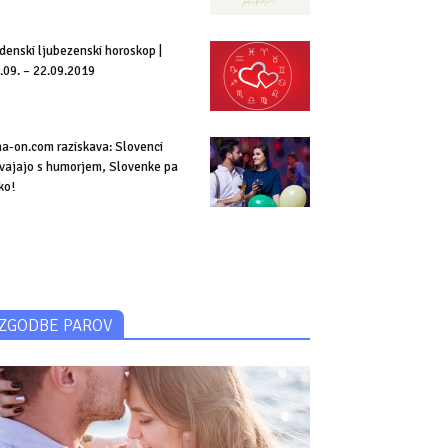
denski ljubezenski horoskop |
.09. – 22.09.2019
a-on.com raziskava: Slovenci
vajajo s humorjem, Slovenke pa
ko!
ZGODBE PAROV