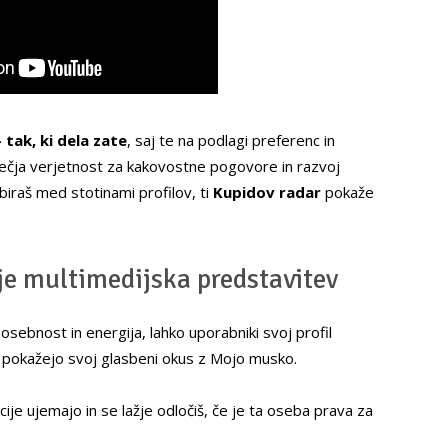
 tak, ki dela zate
, saj te na podlagi preferenc in
večja verjetnost za kakovostne pogovore in razvoj
iraš med stotinami profilov, ti
Kupidov radar
pokaže
, je multimedijska predstavitev
osebnost in energija, lahko uporabniki svoj profil
er pokažejo svoj glasbeni okus z Mojo musko.
cije ujemajo in se lažje odločiš, če je ta oseba prava za