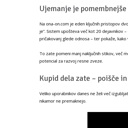
Ujemanje je pomembnejše 
Na ona-on.com je eden ključnih pristopov dvo
je”. Sistem upošteva več kot 20 dejavnikov – 
pričakovanj glede odnosa – ter pokaže, kak
To zate pomeni manj naključnih stikov, več mo
potencial za razvoj resne zveze.
Kupid dela zate – poišče in
Veliko uporabnikov danes ne želi več izgubljat
nikamor ne premaknejo.