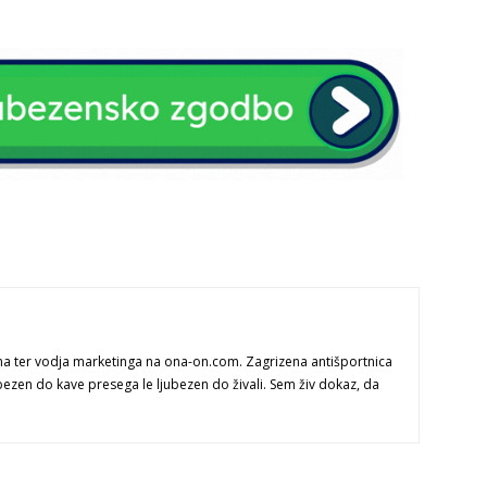
na ter vodja marketinga na ona-on.com. Zagrizena antišportnica
bezen do kave presega le ljubezen do živali. Sem živ dokaz, da