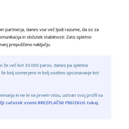
izbiri partnerja, danes vse več ljudi razume, da so za
unikacija in občutek stabilnosti. Zato spletno
manj prepuščeno naključju.
o že več kot 30.000 parov, danes pa spletna
a še bolj usmerjeno in bolj osebno spoznavanje kot
manju in ne le na prvem vtisu, ustvari svoj profil na
ažji začetek vzemi BREZPLAČNI PREIZKUS tukaj.