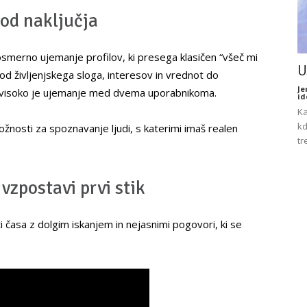
od naključja
smerno ujemanje profilov, ki presega klasičen “všeč mi
U
od življenjskega sloga, interesov in vrednot do
Je
o visoko je ujemanje med dvema uporabnikoma.
id
Ka
kd
žnosti za spoznavanje ljudi, s katerimi imaš realen
tr
 vzpostavi prvi stik
i časa z dolgim iskanjem in nejasnimi pogovori, ki se