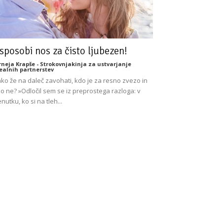
sposobi nos za čisto ljubezen!
rneja Krapše - Strokovnjakinja za ustvarjanje
ealnih partnerstev
ko že na daleč zavohati, kdo je za resno zvezo in
o ne? »Odločil sem se iz preprostega razloga: v
enutku, ko si na tleh...