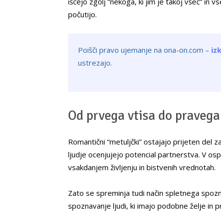
iščejo zgolj “nekoga, ki jim je takoj všeč” 
počutijo.
Poišči pravo ujemanje na ona-on.com –
iz
ustrezajo.
Od prvega vtisa do praveg
Romantični “metuljčki” ostajajo prijeten del 
ljudje ocenjujejo potencial partnerstva. V osp
vsakdanjem življenju in bistvenih vrednotah.
Zato se spreminja tudi način spletnega spozn
spoznavanje ljudi, ki imajo podobne želje in p