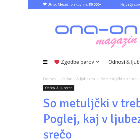
Utrip: Mesečno aktivnih:
80.000+
Največji spo
Zgodbe parov
Odnosi & lju
Domov
Odnosi & ljubezen
So metuljčki v trebuhu
Odnosi & ljubezen
So metuljčki v tr
Poglej, kaj v ljub
srečo