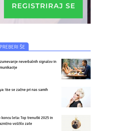
PREBERI ŠE
zumevanje neverbalnih signalov in
munikacije
ya: Vse se začne pri nas samih
 koncu leta: Top trenutki 2025 in
aznično voščilo zate