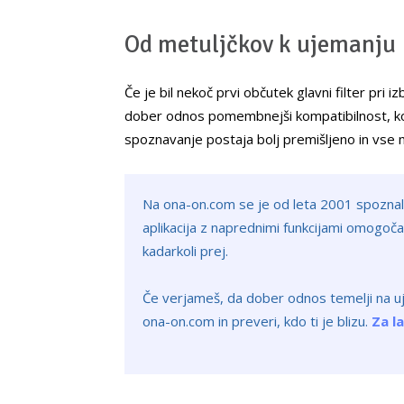
Od metuljčkov k ujemanju
Če je bil nekoč prvi občutek glavni filter pri 
dober odnos pomembnejši kompatibilnost, kom
spoznavanje postaja bolj premišljeno in vse 
Na ona-on.com se je od leta 2001 spoznal
aplikacija z naprednimi funkcijami omogoč
kadarkoli prej.
Če verjameš, da dober odnos temelji na uje
ona-on.com in preveri, kdo ti je blizu.
Za l