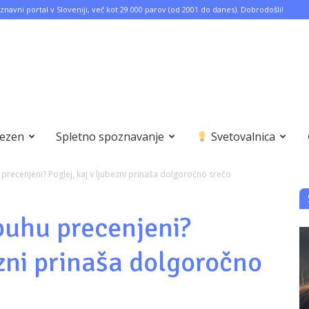
znavni portal v Sloveniji, več kot 29.000 parov (od 2001 do danes). Dobrodošli!
bezen
Spletno spoznavanje
Svetovalnica
 precenjeni? Poglej, kaj v ljubezni prinaša dolgoročno srečo
ebuhu precenjeni?
ezni prinaša dolgoročno