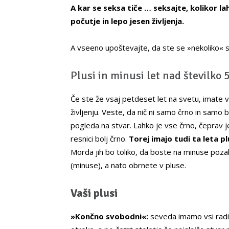
A kar se seksa tiče … seksajte, kolikor 
počutje in lepo jesen življenja.
A vseeno upoštevajte, da ste se »nekoliko« spr
Plusi in minusi let nad številko 5
Če ste že vsaj petdeset let na svetu, imate v
življenju. Veste, da nič ni samo črno in samo 
pogleda na stvar. Lahko je vse črno, čeprav je
resnici bolj črno.
Torej imajo tudi ta leta pl
Morda jih bo toliko, da boste na minuse poza
(minuse), a nato obrnete v pluse.
Vaši plusi
»Končno svobodni«:
seveda imamo vsi radi