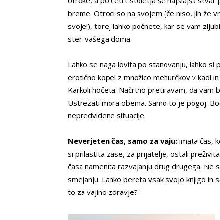
otroke, a po četrt stoletja še najslajša stvar
breme. Otroci so na svojem (če niso, jih že vr
svoje!), torej lahko počnete, kar se vam zljubi
sten vašega doma.
Lahko se naga lovita po stanovanju, lahko si p
erotično kopel z množico mehurčkov v kadi in 
Karkoli hočeta. Načrtno pretiravam, da vam 
Ustrezati mora obema. Samo to je pogoj. Bod
nepredvidene situacije.
Neverjeten čas, samo za vaju:
imata čas, ko
si prilastita zase, za prijatelje, ostali preživ
časa namenita razvajanju drug drugega. Ne 
smejanju. Lahko bereta vsak svojo knjigo in 
to za vajino zdravje?!