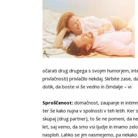
očarati drug drugega s svojim humorjem, inteli
privlačnosti) privlačilo nekdaj. Skrbite zase,
dotik, da boste vi še vedno in čimdalje – vi.
Sproščenost:
domačnost, zaupanje in intimno
ter še kako nujna v spolnosti v teh letih. Ker
skupaj (drug partner), to še ne pomeni, da 
let, saj vemo, da smo vsi ljudje in imamo zel
nasploh. Lahko se jim nasmejemo, pa nekako i