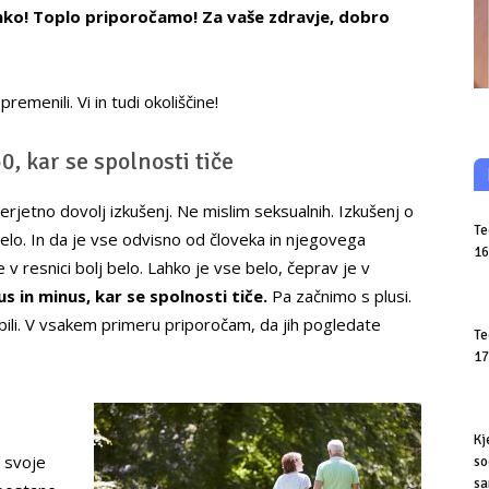
lahko! Toplo priporočamo! Za vaše zdravje, dobro
emenili. Vi in tudi okoliščine!
0, kar se spolnosti tiče
erjetno dovolj izkušenj. Ne mislim seksualnih. Izkušenj o
Te
belo. In da je vse odvisno od človeka in njegovega
16
 v resnici bolj belo. Lahko je vse belo, čeprav je v
us in minus, kar se spolnosti tiče.
Pa začnimo s plusi.
bili. V vsakem primeru priporočam, da jih pogledate
Te
17
Kj
 svoje
so
sa