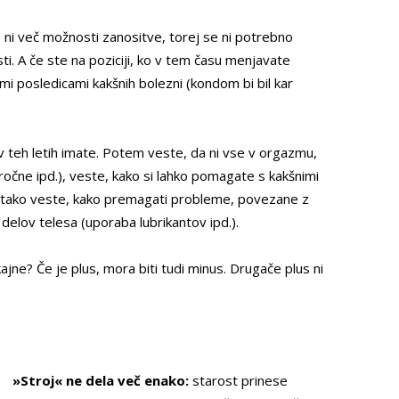
o ni več možnosti zanositve, torej se ni potrebno
ti. A če ste na poziciji, ko v tem času menjavate
mi posledicami kakšnih bolezni (kondom bi bil kar
v teh letih imate. Potem veste, da ni vse v orgazmu,
 ročne ipd.), veste, kako si lahko pomagate s kakšnimi
av tako veste, kako premagati probleme, povezane z
elov telesa (uporaba lubrikantov ipd.).
 kajne? Če je plus, mora biti tudi minus. Drugače plus ni
»Stroj« ne dela več enako:
starost prinese