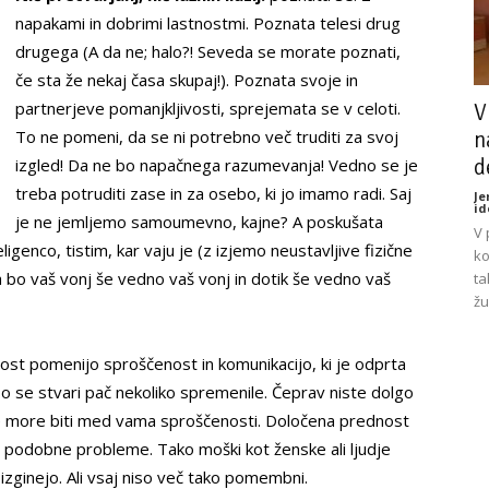
napakami in dobrimi lastnostmi. Poznata telesi drug
drugega (A da ne; halo?! Seveda se morate poznati,
če sta že nekaj časa skupaj!). Poznata svoje in
partnerjeve pomanjkljivosti, sprejemata se v celoti.
V
To ne pomeni, da se ni potrebno več truditi za svoj
n
d
izgled! Da ne bo napačnega razumevanja! Vedno se je
treba potruditi zase in za osebo, ki jo imamo radi. Saj
Je
id
je ne jemljemo samoumevno, kajne? A poskušata
V 
genco, tistim, kar vaju je (z izjemo neustavljive fizične
ko
 da bo vaš vonj še vedno vaš vonj in dotik še vedno vaš
ta
žu
st pomenijo sproščenost in komunikacijo, ki je odprta
 so se stvari pač nekoliko spremenile. Čeprav niste dolgo
ne more biti med vama sproščenosti. Določena prednost
o podobne probleme. Tako moški kot ženske ali ljudje
zginejo. Ali vsaj niso več tako pomembni.