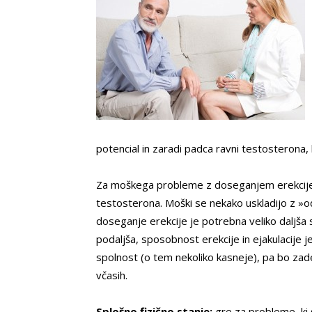
potencial in zaradi padca ravni testosterona
Za moškega probleme z doseganjem erekcije, 
testosterona. Moški se nekako uskladijo z »o
doseganje erekcije je potrebna veliko daljša s
podaljša, sposobnost erekcije in ejakulacije 
spolnost (o tem nekoliko kasneje), pa bo zade
včasih.
Splošno fizično stanje:
gre za probleme, ki