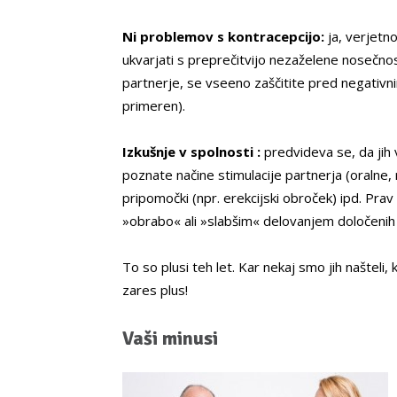
Ni problemov s kontracepcijo:
ja, verjetn
ukvarjati s preprečitvijo nezaželene nosečnos
partnerje, se vseeno zaščitite pred negativni
primeren).
Izkušnje v spolnosti :
predvideva se, da jih 
poznate načine stimulacije partnerja (oralne,
pripomočki (npr. erekcijski obroček) ipd. Pr
»obrabo« ali »slabšim« delovanjem določenih d
To so plusi teh let. Kar nekaj smo jih našteli,
zares plus!
Vaši minusi