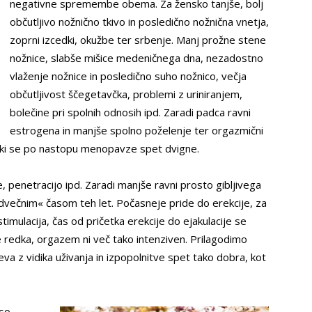
negativne spremembe obema. Za žensko tanjše, bolj
občutljivo nožnično tkivo in posledično nožnična vnetja,
zoprni izcedki, okužbe ter srbenje. Manj prožne stene
nožnice, slabše mišice medeničnega dna, nezadostno
vlaženje nožnice in posledično suho nožnico, večja
občutljivost ščegetavčka, problemi z uriniranjem,
bolečine pri spolnih odnosih ipd. Zaradi padca ravni
estrogena in manjše spolno poželenje ter orgazmični
, ki se po nastopu menopavze spet dvigne.
penetracijo ipd. Zaradi manjše ravni prosto gibljivega
dvečnim« časom teh let. Počasneje pride do erekcije, za
timulacija, čas od pričetka erekcije do ejakulacije se
je redka, orgazem ni več tako intenziven. Prilagodimo
va z vidika uživanja in izpopolnitve spet tako dobra, kot
 so