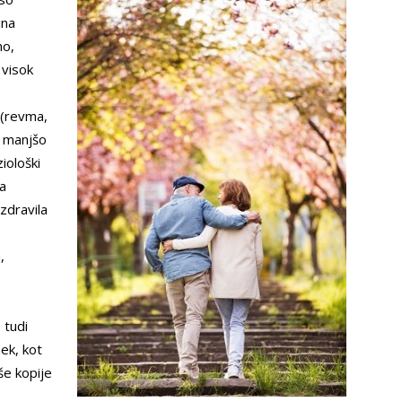
ina
no,
 visok
 (revma,
, manjšo
iološki
a
zdravila
,
 tudi
nek, kot
še kopije