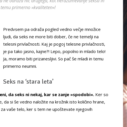
led ne odraža nič drugega, kot nerazumevanje seksa in
ks temu primerno »kvaliteten«!
Predvsem pa odraža pogled vedno večje množice
ljudi, da seks ne more biti dober, če ne temelji na
telesni privlačnosti. Kaj je pogoj telesne privlačnosti,
je pa tako jasno, kajne?! Lepo, popolno in mlado telo!
Ja, moramo biti prizanesljivi. So pač še mladi in temu
primerno neumni.
Seks na ‘stara leta’
eni, da seks ni nekaj, kar se zanje »spodobi«.
Ker so
e, da si še vedno naložite na krožnik isto količino hrane,
bi za vaše telo, ker s tem ne upoštevate njegovih