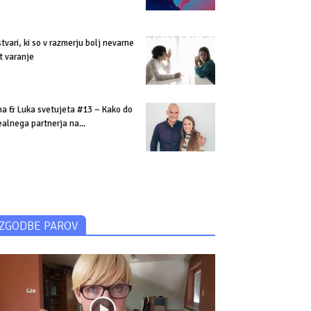
stvari, ki so v razmerju bolj nevarne
t varanje
na & Luka svetujeta #13 ~ Kako do
ealnega partnerja na...
ZGODBE PAROV