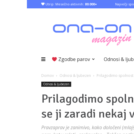
Utrip: Mesečno aktivnih:
80.000+
Največji spo
Zgodbe parov
Odnosi & lju
Domov
Odnosi & ljubezen
Prilagodimo spolnost s
Odnosi & ljubezen
Prilagodimo spoln
se ji zaradi nekaj 
Pravzaprav je zanimivo, kako določeni (mlajš