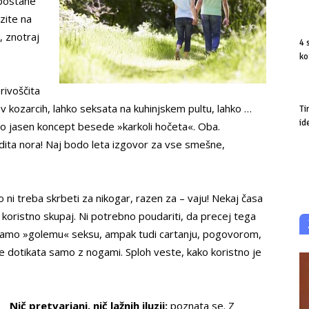
 postane
zite na
, znotraj
4 
ko
rivoščita
v kozarcih, lahko seksata na kuhinjskem pultu, lahko …
Ti
id
bo jasen koncept besede »karkoli hočeta«. Oba.
ita nora! Naj bodo leta izgovor za vse smešne,
 ni treba skrbeti za nikogar, razen za – vaju! Nekaj časa
ita koristno skupaj. Ni potrebno poudariti, da precej tega
samo »golemu« seksu, ampak tudi cartanju, pogovorom,
se dotikata samo z nogami. Sploh veste, kako koristno je
Nič pretvarjanj, nič lažnih iluzij:
poznata se. Z