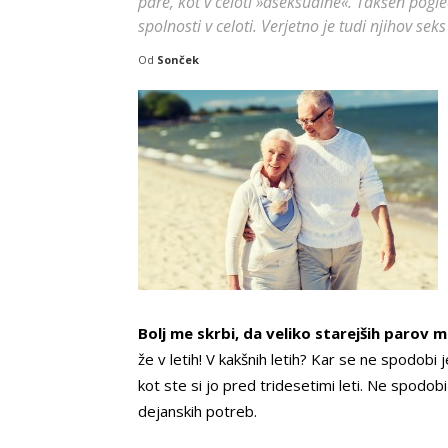
pare, kot v celoti »aseksualne«. Takšen pog
spolnosti v celoti. Verjetno je tudi njihov se
Od
Sonček
Bolj me skrbi, da veliko starejših parov m
že v letih! V kakšnih letih? Kar se ne spodobi j
kot ste si jo pred tridesetimi leti. Ne spodo
dejanskih potreb.