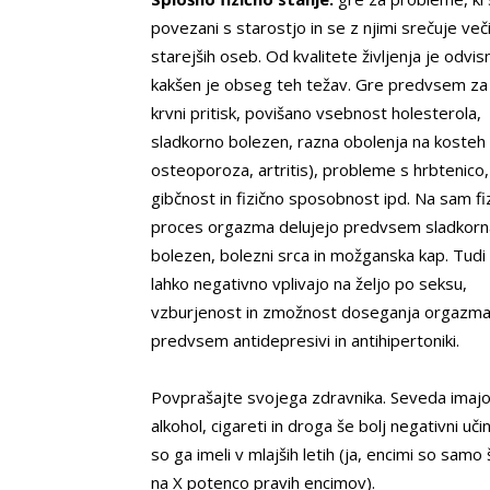
povezani s starostjo in se z njimi srečuje več
starejših oseb. Od kvalitete življenja je odvis
kakšen je obseg teh težav. Gre predvsem za
krvni pritisk, povišano vsebnost holesterola,
sladkorno bolezen, razna obolenja na kosteh
osteoporoza, artritis), probleme s hrbtenico
gibčnost in fizično sposobnost ipd. Na sam fiz
proces orgazma delujejo predvsem sladkorn
bolezen, bolezni srca in možganska kap. Tudi 
lahko negativno vplivajo na željo po seksu,
vzburjenost in zmožnost doseganja orgazma
predvsem antidepresivi in antihipertoniki.
Povprašajte svojega zdravnika. Seveda imajo
alkohol, cigareti in droga še bolj negativni uči
so ga imeli v mlajših letih (ja, encimi so samo 
na X potenco pravih encimov).