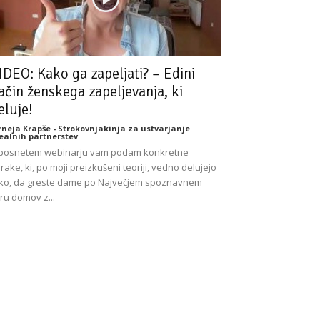
IDEO: Kako ga zapeljati? – Edini
ačin ženskega zapeljevanja, ki
eluje!
rneja Krapše - Strokovnjakinja za ustvarjanje
ealnih partnerstev
posnetem webinarju vam podam konkretne
rake, ki, po moji preizkušeni teoriji, vedno delujejo
ko, da greste dame po Največjem spoznavnem
ru domov z...