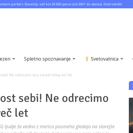
znavni portal v Sloveniji, več kot 29.000 parov (od 2001 do danes). Dobrodošli!
bezen
Spletno spoznavanje
Svetovalnica
ebi! Ne odrecimo se ji zaradi nekaj več let
ost sebi! Ne odrecimo
več let
i) ljudje še vedno z merico posmeha gledajo na starejše