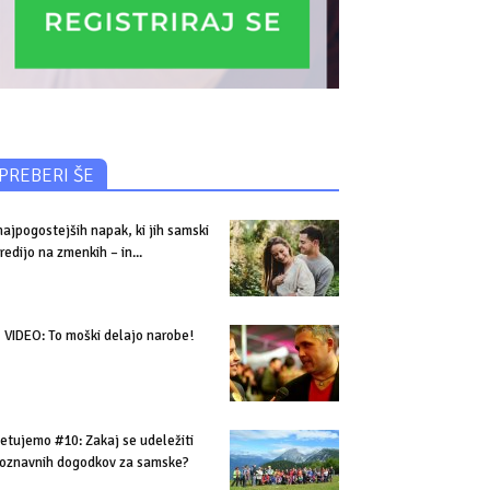
PREBERI ŠE
najpogostejših napak, ki jih samski
redijo na zmenkih – in...
VIDEO: To moški delajo narobe!
etujemo #10: Zakaj se udeležiti
oznavnih dogodkov za samske?