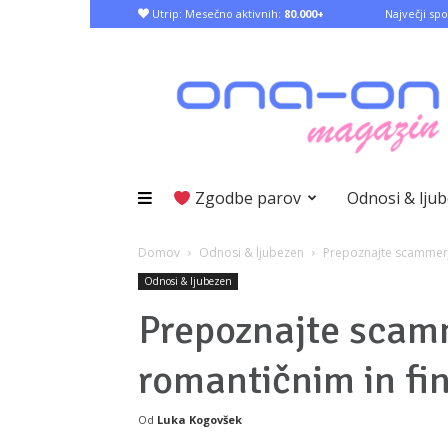
Utrip: Mesečno aktivnih:
80.000+
Največji spo
Zgodbe parov
Odnosi & lju
Domov
Odnosi & ljubezen
Prepoznajte scammerje
Odnosi & ljubezen
Prepoznajte scamm
romantičnim in f
Od
Luka Kogovšek