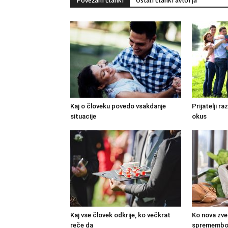
Povezani članki
Ostali članki avtorja
Kaj o človeku povedo vsakdanje
Prijatelji r
situacije
okus
Kaj vse človek odkrije, ko večkrat
Ko nova zve
reče da
spremembo