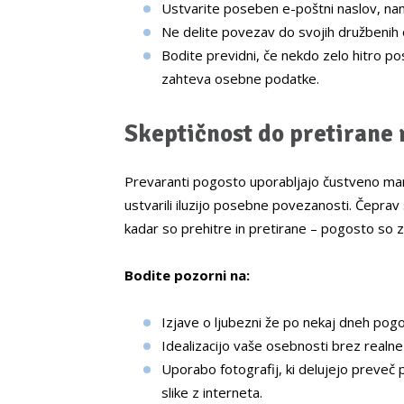
Ustvarite poseben e-poštni naslov, name
Ne delite povezav do svojih družbenih 
Bodite previdni, če nekdo zelo hitro p
zahteva osebne podatke.
Skeptičnost do pretirane
Prevaranti pogosto uporabljajo čustveno manipu
ustvarili iluzijo posebne povezanosti. Čeprav
kadar so prehitre in pretirane – pogosto so 
Bodite pozorni na:
Izjave o ljubezni že po nekaj dneh pog
Idealizacijo vaše osebnosti brez realn
Uporabo fotografij, ki delujejo preveč
slike z interneta.