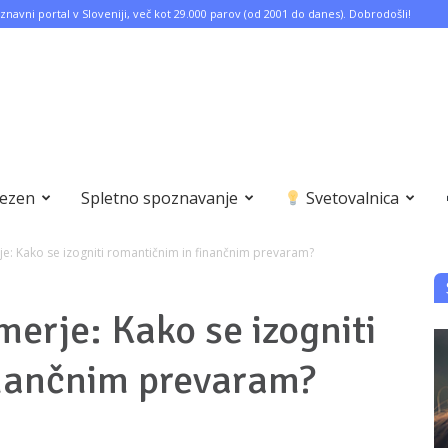
znavni portal v Sloveniji, več kot 29.000 parov (od 2001 do danes). Dobrodošli!
bezen
Spletno spoznavanje
Svetovalnica
: Kako se izogniti romantičnim in finančnim prevaram?
erje: Kako se izogniti
inančnim prevaram?