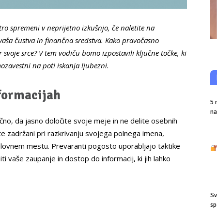
tro spremeni v neprijetno izkušnjo, če naletite na
 vaša čustva in finančna sredstva. Kako pravočasno
r svoje srce? V tem vodiču bomo izpostavili ključne točke, ki
zavestni na poti iskanja ljubezni.
nformacijah
5 
na
čno, da jasno določite svoje meje in ne delite osebnih
 zadržani pri razkrivanju svojega polnega imena,
delovnem mestu. Prevaranti pogosto uporabljajo taktike
iti vaše zaupanje in dostop do informacij, ki jih lahko
Sv
sp