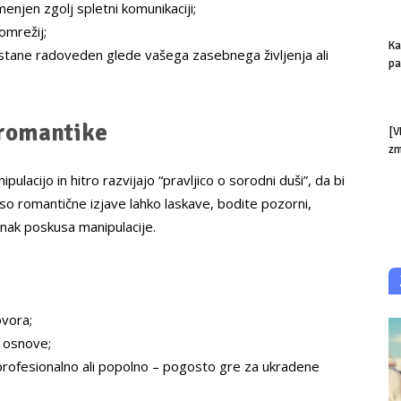
njen zgolj spletni komunikaciji;
omrežij;
Ka
ostane radoveden glede vašega zasebnega življenja ali
pa
 romantike
[V
z
lacijo in hitro razvijajo “pravljico o sorodni duši”, da bi
 so romantične izjave lahko laskave, bodite pozorni,
znak poskusa manipulacije.
ovora;
e osnove;
 profesionalno ali popolno – pogosto gre za ukradene