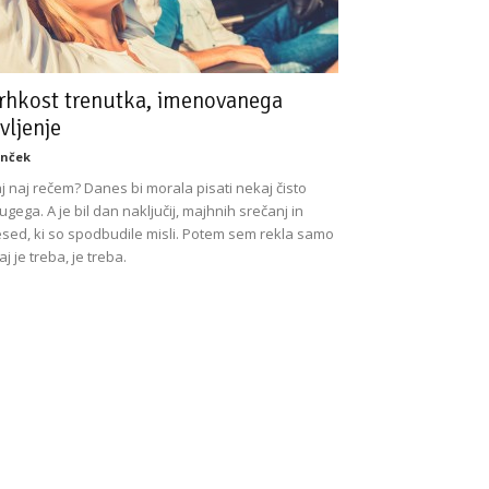
rhkost trenutka, imenovanega
ivljenje
nček
j naj rečem? Danes bi morala pisati nekaj čisto
ugega. A je bil dan naključij, majhnih srečanj in
sed, ki so spodbudile misli. Potem sem rekla samo
kaj je treba, je treba.