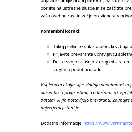
prijavite sumljiv profil platformi, na kateri s
obrnite na ustrezne službe in se zaščitite pr
vašo osebno rast in večjo previdnost v priho
Pomembni koraki:
Takoj prekinite stik z osebo, ki vzbuja
Prijavite prevaranta upravljavcu spletne
Delite svojo izkušnjo z drugimi – s te
izognejo podobni usodi.
V spletnem okolju, kjer vladajo anonimnost in p
obramba. S preprostimi, a odločnimi ukrepi lah
pastem, ki jih postavljajo prevaranti. Zaupajte sv
najverjetneje tudi je.
Dodatne informacije:
https://www.varninainte