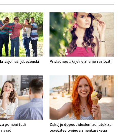
azkrivajo naš ljubezenski
Privlačnost, ki je ne znamo razložiti
za pomeni tudi
Zakaj je dopust idealen trenutek za
 navad
osvežitev tvojega zmenkarskega