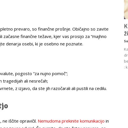
K
spletno prevaro, so finančne prošnje. Običajno so zavite
ž
li začasne finančne težave, kjer vas prosijo za “majhno
So
jte denarja osebi, ki je osebno ne poznate.
Ka
dr
be
: 
tovalute, pogosto “za nujno pomoč”;
 tragedijah ali nesrečah;
nete, z izjavo, da ste jih razočarali ali pustili na cedilu.
tjo
ne iščite opravičil.
Nemudoma prekinite komunikacijo
in