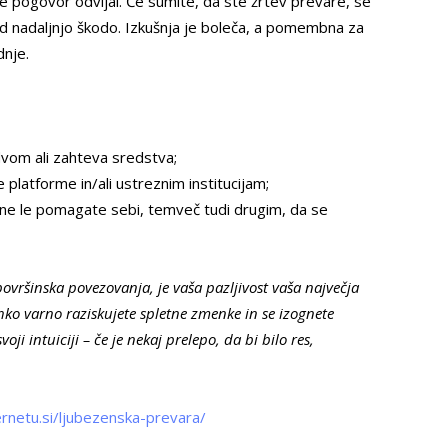
e je pogovor odvijal. Če sumite, da ste žrtev prevare, se
ed nadaljnjo škodo. Izkušnja je boleča, a pomembna za
dnje.
 dvom ali zahteva sredstva;
 platforme in/ali ustreznim institucijam;
m ne le pomagate sebi, temveč tudi drugim, da se
ovršinska povezovanja, je vaša pazljivost vaša največja
ko varno raziskujete spletne zmenke in se izognete
oji intuiciji – če je nekaj prelepo, da bi bilo res,
rnetu.si/ljubezenska-prevara/