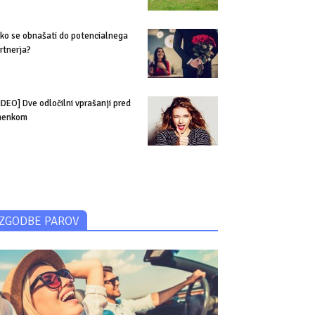
ko se obnašati do potencialnega
rtnerja?
IDEO] Dve odločilni vprašanji pred
menkom
ZGODBE PAROV