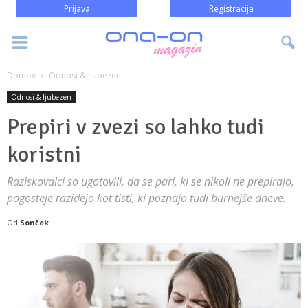
Prijava
Registracija
Domov
Odnosi & ljubezen
Odnosi & ljubezen
Prepiri v zvezi so lahko tudi
koristni
Raziskovalci so ugotovili, da se pari, ki se nikoli ne prepirajo,
pogosteje razidejo kot tisti, ki poznajo tudi burnejše dneve.
Od
Sonček