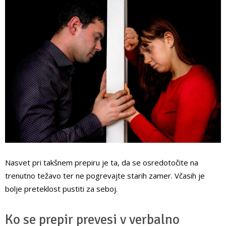
Nasvet pri takšnem prepiru je ta, da se osredotočite na
trenutno težavo ter ne pogrevajte starih zamer. Včasih je
bolje preteklost pustiti za seboj.
Ko se prepir prevesi v verbalno