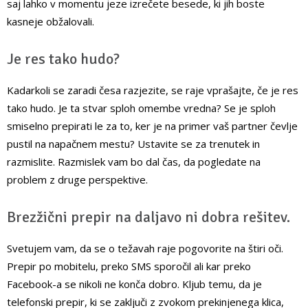
saj lahko v momentu jeze izrečete besede, ki jih boste
kasneje obžalovali.
Je res tako hudo?
Kadarkoli se zaradi česa razjezite, se raje vprašajte, če je res
tako hudo. Je ta stvar sploh omembe vredna? Se je sploh
smiselno prepirati le za to, ker je na primer vaš partner čevlje
pustil na napačnem mestu? Ustavite se za trenutek in
razmislite. Razmislek vam bo dal čas, da pogledate na
problem z druge perspektive.
Brezžični prepir na daljavo ni dobra rešitev.
Svetujem vam, da se o težavah raje pogovorite na štiri oči.
Prepir po mobitelu, preko SMS sporočil ali kar preko
Facebook-a se nikoli ne konča dobro. Kljub temu, da je
telefonski prepir, ki se zaključi z zvokom prekinjenega klica,