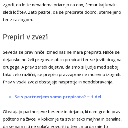
zgodi, da le te nenadoma privrejo na dan, čemur kaj kmalu
sledi ločitev. Zato pazite, da se prepirate dobro, utemeljeno
ter z razlogom.
Prepiri v zvezi
Seveda se prav nihče izmed nas ne mara prepirati. Nihče se
dejansko ne želi pregovarjati in prepirati ter se jeziti drug na
drugega. A prav zaradi dejstva, da smo si ljudje med seboj
tako zelo različni, se prepiru pravzaprav ne moremo izogniti.
Prav v vsaki zvezi obstajajo nasprotja in neodobravanja.
Se s partnerjem samo prepirata? ~ 1.del
Obstajajo partnerjeve besede in dejanja, ki nam gredo prav
pošteno na živce. V kolikor je ta stvar tako majhna in banalna,
da se nam niti ne splača govoriti o tem, morda raje to