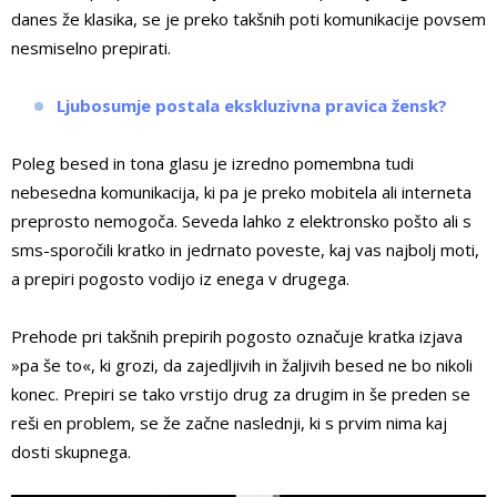
danes že klasika, se je preko takšnih poti komunikacije povsem
nesmiselno prepirati.
Ljubosumje postala ekskluzivna pravica žensk?
Poleg besed in tona glasu je izredno pomembna tudi
nebesedna komunikacija, ki pa je preko mobitela ali interneta
preprosto nemogoča. Seveda lahko z elektronsko pošto ali s
sms-sporočili kratko in jedrnato poveste, kaj vas najbolj moti,
a prepiri pogosto vodijo iz enega v drugega.
Prehode pri takšnih prepirih pogosto označuje kratka izjava
»pa še to«, ki grozi, da zajedljivih in žaljivih besed ne bo nikoli
konec. Prepiri se tako vrstijo drug za drugim in še preden se
reši en problem, se že začne naslednji, ki s prvim nima kaj
dosti skupnega.