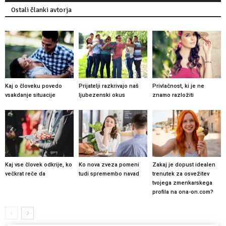
Ostali članki avtorja
Kaj o človeku povedo
Prijatelji razkrivajo naš
Privlačnost, ki je ne
vsakdanje situacije
ljubezenski okus
znamo razložiti
Kaj vse človek odkrije, ko
Ko nova zveza pomeni
Zakaj je dopust idealen
večkrat reče da
tudi spremembo navad
trenutek za osvežitev
tvojega zmenkarskega
profila na ona-on.com?