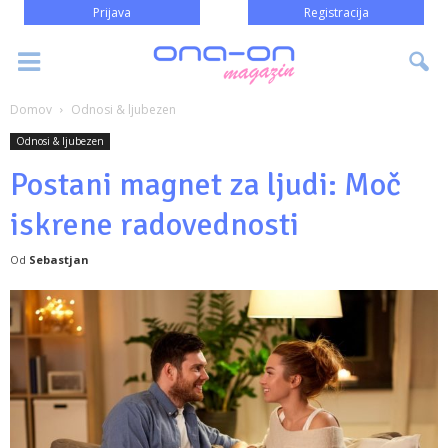
Prijava
Registracija
Domov
Odnosi & ljubezen
Odnosi & ljubezen
Postani magnet za ljudi: Moč
iskrene radovednosti
Od
Sebastjan