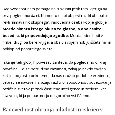
Radovednost nam pomaga najti skupni jezik tam, kjer ga na
prvi pogled morda ni. Namesto da bi ob prvi razliki obupali in
rekli “nimava nič skupnega”, radovedna oseba koplje globlje.
Morda nimata istega okusa za glasbo, a oba cenita
besedila, ki pripovedujejo zgodbe.
Morda eden hodi v
hribe, drugi pa bere knjige, a oba v svojem hobiju iščeta mir in
odklop od ponorelega sveta.
Iskanje teh globljih povezav zahteva, da pogledamo onkraj
površine. Ko se potrudimo razumeti, zakaj je nekdo takšen,
kot je, pogosto odkrijemo, da nas družijo podobne vrednote,
čeprav se navzven izražajo različno. Sposobnost povezovanja
različnih svetov je znak čustvene inteligence in zrelosti, kar
sta vrlini, ki ju pri partnerju dolgoročno vsi iščemo.
Radovednost ohranja mladost in iskrico v