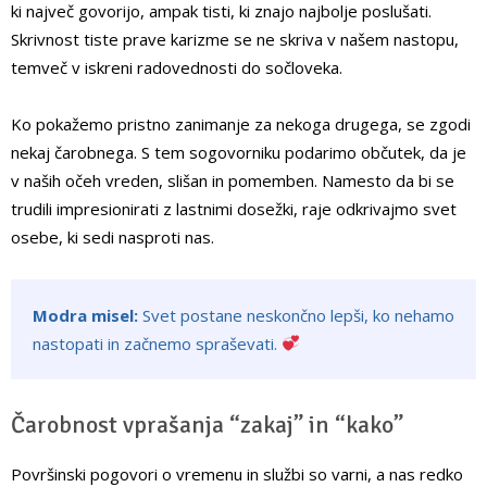
ki največ govorijo, ampak tisti, ki znajo najbolje poslušati.
Skrivnost tiste prave karizme se ne skriva v našem nastopu,
temveč v iskreni radovednosti do sočloveka.
Ko pokažemo pristno zanimanje za nekoga drugega, se zgodi
nekaj čarobnega. S tem sogovorniku podarimo občutek, da je
v naših očeh vreden, slišan in pomemben. Namesto da bi se
trudili impresionirati z lastnimi dosežki, raje odkrivajmo svet
osebe, ki sedi nasproti nas.
Modra misel:
Svet postane neskončno lepši, ko nehamo
nastopati in začnemo spraševati.
Čarobnost vprašanja “zakaj” in “kako”
Površinski pogovori o vremenu in službi so varni, a nas redko