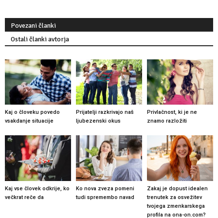
Povezani članki
Ostali članki avtorja
Kaj o človeku povedo
Prijatelji razkrivajo naš
Privlačnost, ki je ne
vsakdanje situacije
ljubezenski okus
znamo razložiti
Kaj vse človek odkrije, ko
Ko nova zveza pomeni
Zakaj je dopust idealen
večkrat reče da
tudi spremembo navad
trenutek za osvežitev
tvojega zmenkarskega
profila na ona-on.com?