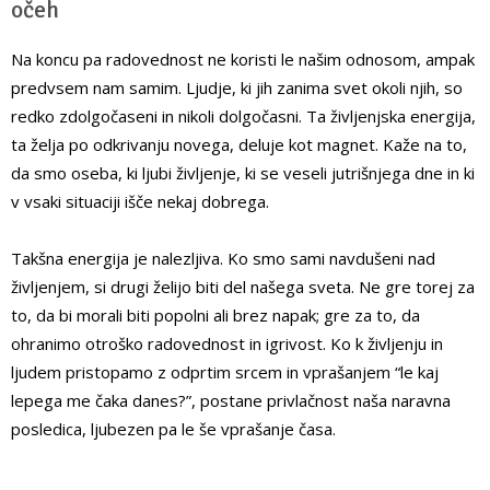
očeh
Na koncu pa radovednost ne koristi le našim odnosom, ampak
predvsem nam samim. Ljudje, ki jih zanima svet okoli njih, so
redko zdolgočaseni in nikoli dolgočasni. Ta življenjska energija,
ta želja po odkrivanju novega, deluje kot magnet. Kaže na to,
da smo oseba, ki ljubi življenje, ki se veseli jutrišnjega dne in ki
v vsaki situaciji išče nekaj dobrega.
Takšna energija je nalezljiva. Ko smo sami navdušeni nad
življenjem, si drugi želijo biti del našega sveta. Ne gre torej za
to, da bi morali biti popolni ali brez napak; gre za to, da
ohranimo otroško radovednost in igrivost. Ko k življenju in
ljudem pristopamo z odprtim srcem in vprašanjem “le kaj
lepega me čaka danes?”, postane privlačnost naša naravna
posledica, ljubezen pa le še vprašanje časa.