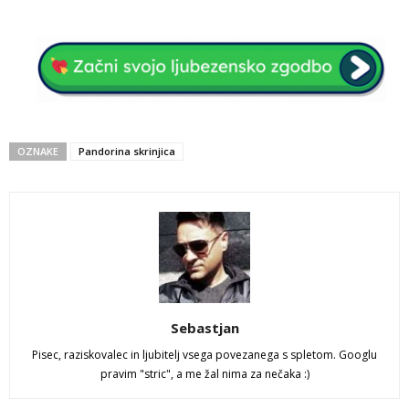
OZNAKE
Pandorina skrinjica
Sebastjan
Pisec, raziskovalec in ljubitelj vsega povezanega s spletom. Googlu
pravim "stric", a me žal nima za nečaka :)