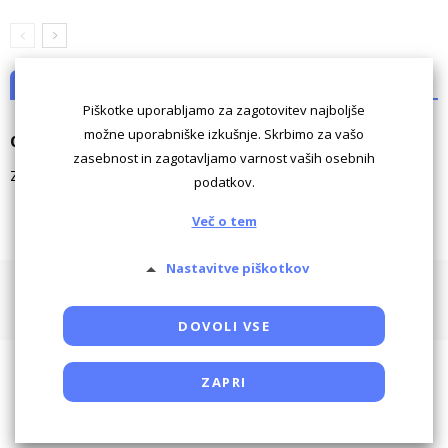
NI KOMENTARJEV
Piškotke uporabljamo za zagotovitev najboljše
možne uporabniške izkušnje. Skrbimo za vašo
Odgovori
zasebnost in zagotavljamo varnost vaših osebnih
Za komentiranje morate biti
prijavljeni
.
podatkov.
Več o tem
Nastavitve piškotkov
Pogoji uporabe
Piškotki
Oglaševanje
Kontaktiraj
Powered by SocDate™, © Copyright VenetiCOM
DOVOLI VSE
ZAPRI