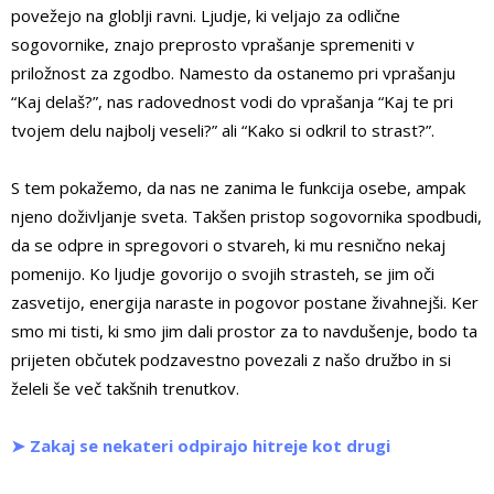
povežejo na globlji ravni. Ljudje, ki veljajo za odlične
sogovornike, znajo preprosto vprašanje spremeniti v
priložnost za zgodbo. Namesto da ostanemo pri vprašanju
“Kaj delaš?”, nas radovednost vodi do vprašanja “Kaj te pri
tvojem delu najbolj veseli?” ali “Kako si odkril to strast?”.
S tem pokažemo, da nas ne zanima le funkcija osebe, ampak
njeno doživljanje sveta. Takšen pristop sogovornika spodbudi,
da se odpre in spregovori o stvareh, ki mu resnično nekaj
pomenijo. Ko ljudje govorijo o svojih strasteh, se jim oči
zasvetijo, energija naraste in pogovor postane živahnejši. Ker
smo mi tisti, ki smo jim dali prostor za to navdušenje, bodo ta
prijeten občutek podzavestno povezali z našo družbo in si
želeli še več takšnih trenutkov.
➤ Zakaj se nekateri odpirajo hitreje kot drugi