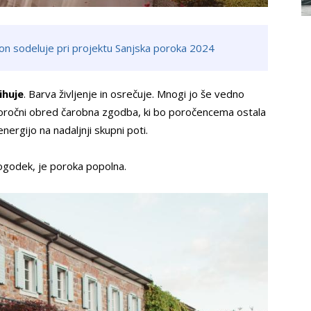
-on sodeluje pri projektu Sanjska poroka 2024
ihuje
. Barva življenje in osrečuje. Mnogi jo še vedno
e poročni obred čarobna zgodba, ki bo poročencema ostala
nergijo na nadaljnji skupni poti.
dogodek, je poroka popolna.