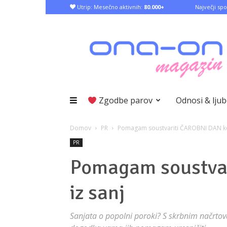
Utrip: Mesečno aktivnih:
80.000+
Največji spo
Zgodbe parov
Odnosi & lju
Domov
PR
Pomagam soustvariti ČAROBNI DAN kot
PR
Pomagam soustva
iz sanj
Sanjata o popolni poroki? S skrbnim načrtov