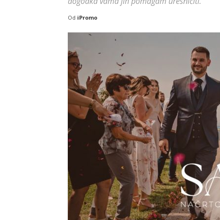
dogodka vama jih pomagam uresničiti.
Od
iPromo