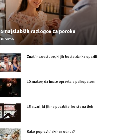
5 najslabših razlogov za poroko
iPromo
Znaki nezvestobe, ki jih boste zlahka opazili
10 znakov, da imate opravka s psihopatom
13 stvari, ki jih ne pozabite, ko ste na tleh
Kako popraviti skrhan odnos?