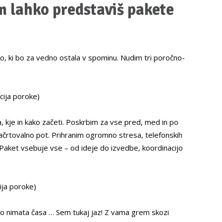
 lahko predstaviš pakete
ko, ki bo za vedno ostala v spominu. Nudim tri poročno-
acija poroke)
, kje in kako začeti. Poskrbim za vse pred, med in po
ačrtovalno pot. Prihranim ogromno stresa, telefonskih
. Paket vsebuje vse – od ideje do izvedbe, koordinacijo
ija poroke)
sto nimata časa … Sem tukaj jaz! Z vama grem skozi