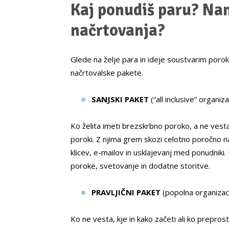
Kaj ponudiš paru? Nam
načrtovanja?
Glede na želje para in ideje soustvarim poro
načrtovalske pakete.
SANJSKI PAKET
(“all inclusive” organiz
Ko želita imeti brezskrbno poroko, a ne vesta
poroki. Z njima grem skozi celotno poročno n
klicev, e-mailov in usklajevanj med ponudniki
poroke, svetovanje in dodatne storitve.
PRAVLJIČNI PAKET
(popolna organizac
Ko ne vesta, kje in kako začeti ali ko prepro