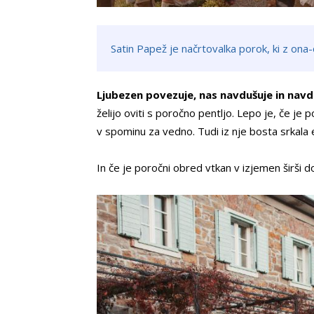
Satin Papež je načrtovalka porok, ki z ona
Ljubezen povezuje, nas navdušuje in navd
želijo oviti s poročno pentljo. Lepo je, če j
v spominu za vedno. Tudi iz nje bosta srkala e
In če je poročni obred vtkan v izjemen širši 