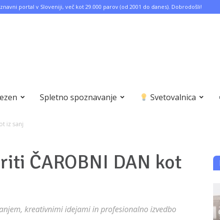
znavni portal v Sloveniji, več kot 29.000 parov (od 2001 do danes). Dobrodošli!
bezen
Spletno spoznavanje
Svetovalnica
 iz sanj
riti ČAROBNI DAN kot
anjem, kreativnimi idejami in profesionalno izvedbo