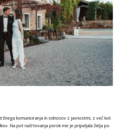
tržnega komuniciranja in odnosov z javnostmi, z več kot
dkov. Na pot načrtovanja porok me je pripeljala želja po