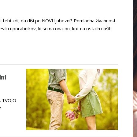
i tebi zdi, da diši po NOVI ljubezni? Pomladna živahnost
vilu uporabnikov, ki so na ona-on, kot na ostalih naših
…
dni
aš TVOJO
?