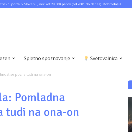
znavni portal v Sloveniji, več kot 29.000 parov (od 2001 do danes). Dobrodošli!
bezen
Spletno spoznavanje
Svetovalnica
hnost se pozna tudi na ona-on
ala: Pomladna
a tudi na ona-on