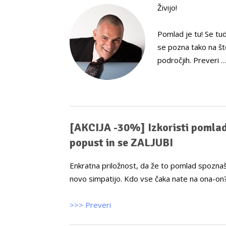
Živijo!
Pomlad je tu! Se tud
se pozna tako na šte
področjih. Preveri 
[AKCIJA -30%] Izkoristi pomla
popust in se ZALJUBI
Enkratna priložnost, da že to pomlad spozn
novo simpatijo. Kdo vse čaka nate na ona-on
>>> Preveri