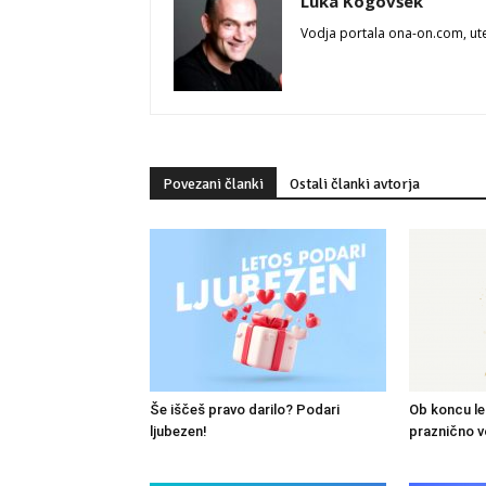
Luka Kogovšek
Vodja portala ona-on.com, ute
Povezani članki
Ostali članki avtorja
Še iščeš pravo darilo? Podari
Ob koncu le
ljubezen!
praznično v