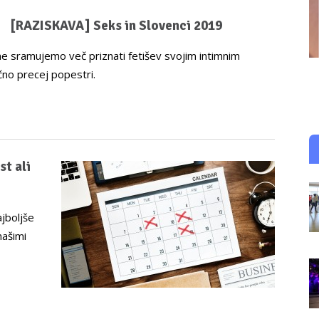
[RAZISKAVA] Seks in Slovenci 2019
e ne sramujemo več priznati fetišev svojim intimnim
čno precej popestri.
t ali
ajboljše
našimi