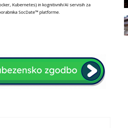
Docker, Kubernetes) in kognitivnih/AI servisih za
porabnika SocDate™ platforme.