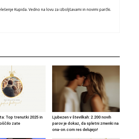
lešenje Kupida. Vedno na lovu za izboljšavami in novimi parčki.
ta: Top trenutki 2025 in
Ljubezen v številkah: 2.200 novih
oščilo zate
parov je dokaz, da spletni zmenki na
ona-on.com res delujejo!