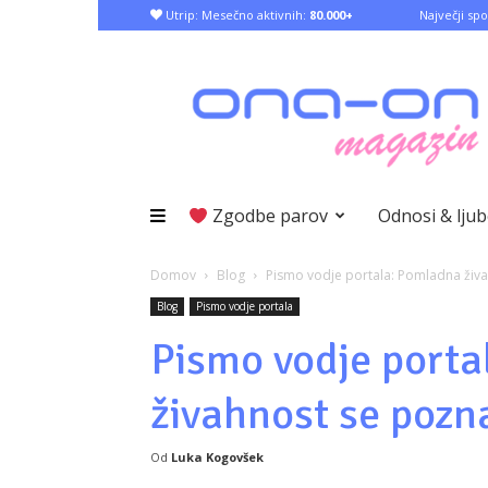
Utrip: Mesečno aktivnih:
80.000+
Največji spo
Zgodbe parov
Odnosi & lju
Domov
Blog
Pismo vodje portala: Pomladna živa
Blog
Pismo vodje portala
Pismo vodje port
živahnost se pozn
Od
Luka Kogovšek