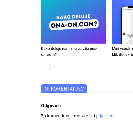
Kako deluje namizna verzija ona-
Mini všečki
on.com?
klik do iskr
NI KOMENTARJEV
Odgovori
Za komentiranje morate biti
prijavljeni
.