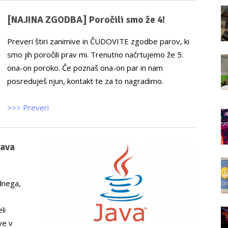
[NAJINA ZGODBA] Poročili smo že 4!
Preveri štiri zanimive in ČUDOVITE zgodbe parov, ki
smo jih poročili prav mi. Trenutno načrtujemo že 5.
ona-on poroko. Če poznaš ona-on par in nam
posreduješ njun, kontakt te za to nagradimo.
>>> Preveri
Java
dnega,
li
ve v