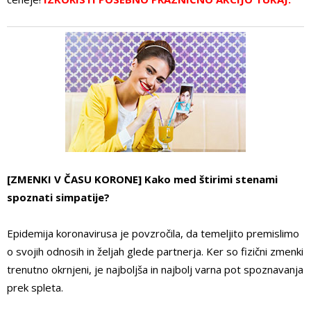
[ZMENKI V ČASU KORONE] Kako med štirimi stenami
spoznati simpatije?
Epidemija koronavirusa je povzročila, da temeljito premislimo
o svojih odnosih in željah glede partnerja. Ker so fizični zmenki
trenutno okrnjeni, je najboljša in najbolj varna pot spoznavanja
prek spleta.