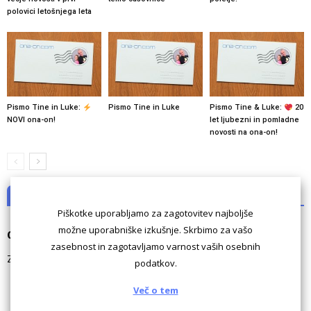
polovici letošnjega leta
Pismo Tine in Luke:
Pismo Tine in Luke
Pismo Tine & Luke:
20
NOVI ona-on!
let ljubezni in pomladne
novosti na ona-on!
NI KOMENTARJEV
Piškotke uporabljamo za zagotovitev najboljše
možne uporabniške izkušnje. Skrbimo za vašo
Odgovori
zasebnost in zagotavljamo varnost vaših osebnih
Za komentiranje morate biti
prijavljeni
.
podatkov.
Več o tem