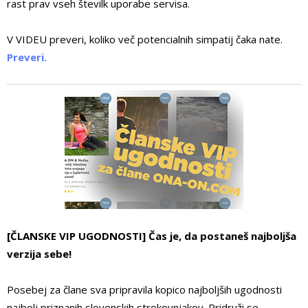
rast prav vseh številk uporabe servisa.
V VIDEU preveri, koliko več potencialnih simpatij čaka nate.
Preveri.
[ČLANSKE VIP UGODNOSTI] Čas je, da postaneš najboljša
verzija sebe!
Posebej za člane sva pripravila kopico najboljših ugodnosti
najbolj priznanih slovenskih strokovnjakov. Pridruži se