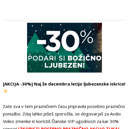
[AKCIJA -30%] Naj že decembra letijo ljubezenske iskrice!
Zate sva v tem prazničnem času pripravila posebno praznično
ponudbo. Zdaj lahko pišeš sporočila, se dogovarjaš za Avdio
Video zmenke in koristiš Članske VIP ugodnosti za kar 30%
ceneje!
IZKORISTI POSEBNO PRAZNIČNO AKCIJO TUKAJ.