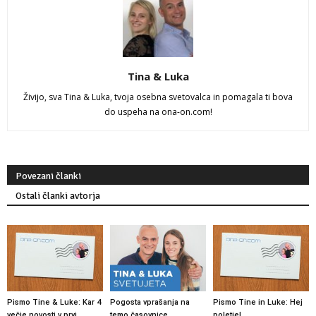
Tina & Luka
Živijo, sva Tina & Luka, tvoja osebna svetovalca in pomagala ti bova
do uspeha na ona-on.com!
Povezani članki
Ostali članki avtorja
Pismo Tine & Luke: Kar 4
Pogosta vprašanja na
Pismo Tine in Luke: Hej
večje novosti v prvi
temo časovnice
poletje!