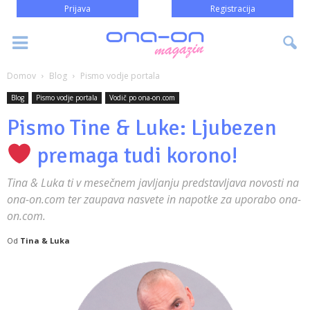
Prijava
Registracija
Domov
Blog
Pismo vodje portala
Blog
Pismo vodje portala
Vodič po ona-on.com
Pismo Tine & Luke: Ljubezen
premaga tudi korono!
Tina & Luka ti v mesečnem javljanju predstavljava novosti na
ona-on.com ter zaupava nasvete in napotke za uporabo ona-
on.com.
Od
Tina & Luka