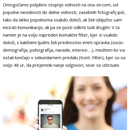
Omogočamo poljubno stopnjo vidnosti na ona-on.com, od
popolne nevidnosti do delne vidnosti, zasebnih fotografij ipd.,
tako da lahko popolnoma vsakdo določi, ali želi izključno sam
inicirati komunikacijo, ali pa se pusti odkriti tudi drugim. V ta
namen je na voljo napreden kontaktni filter, kjer si vsakdo
določi, s kakšnimi ljudmi želi prednostno imeti opravka (socio-
demografija, psihografija, navade, interesi …), medtem ko vsi
ostali končajo v sekundarnem predalu (Kont. Filter), kjer so na
voljo 48 ur, da prejemnik nanje odgovori, sicer so izbrisani.