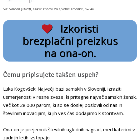
Vir: Valicon (2020), Priklic znamk za spletne zmenke, n=648
Izkoristi
brezplačni preizkus
na ona-on.
Čemu pripisujete takšen uspeh?
Luka Kogovšek: Največji bazi samskih v Sloveniji, izraziti
usmerjenosti v resne zveze, ki pritegne največ samskih žensk,
več kot 28.000 parom, ki so se doslej poslovili od nas in
številnim inovacijam, ki jih ves čas dodajamo k storitvam.
Ona-on je prejemnik številnih uglednih nagrad, med katerimi v
zadnjih letih izstopajo: