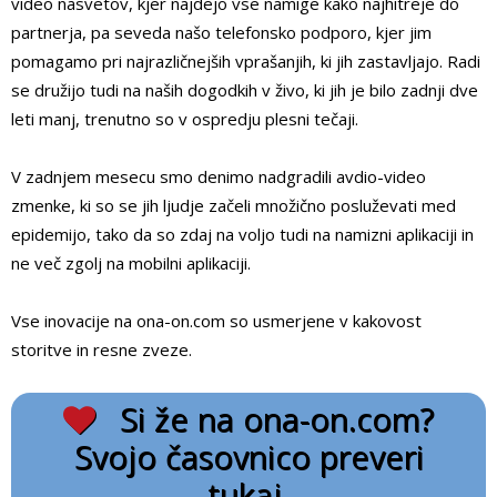
video nasvetov, kjer najdejo vse namige kako najhitreje do
partnerja, pa seveda našo telefonsko podporo, kjer jim
pomagamo pri najrazličnejših vprašanjih, ki jih zastavljajo. Radi
se družijo tudi na naših dogodkih v živo, ki jih je bilo zadnji dve
leti manj, trenutno so v ospredju plesni tečaji.
V zadnjem mesecu smo denimo nadgradili avdio-video
zmenke, ki so se jih ljudje začeli množično posluževati med
epidemijo, tako da so zdaj na voljo tudi na namizni aplikaciji in
ne več zgolj na mobilni aplikaciji.
Vse inovacije na ona-on.com so usmerjene v kakovost
storitve in resne zveze.
Si že na ona-on.com?
Svojo časovnico preveri
tukaj.