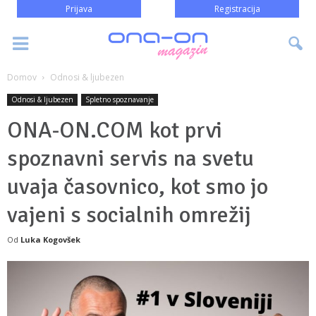
Prijava
Registracija
Domov
Odnosi & ljubezen
Odnosi & ljubezen
Spletno spoznavanje
ONA-ON.COM kot prvi
spoznavni servis na svetu
uvaja časovnico, kot smo jo
vajeni s socialnih omrežij
Od
Luka Kogovšek