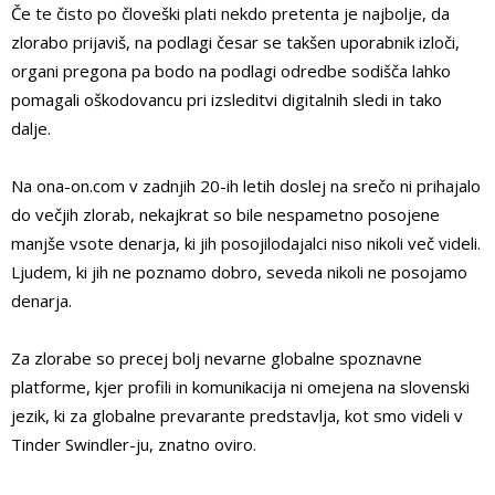
Če te čisto po človeški plati nekdo pretenta je najbolje, da
zlorabo prijaviš, na podlagi česar se takšen uporabnik izloči,
organi pregona pa bodo na podlagi odredbe sodišča lahko
pomagali oškodovancu pri izsleditvi digitalnih sledi in tako
dalje.
Na ona-on.com v zadnjih 20-ih letih doslej na srečo ni prihajalo
do večjih zlorab, nekajkrat so bile nespametno posojene
manjše vsote denarja, ki jih posojilodajalci niso nikoli več videli.
Ljudem, ki jih ne poznamo dobro, seveda nikoli ne posojamo
denarja.
Za zlorabe so precej bolj nevarne globalne spoznavne
platforme, kjer profili in komunikacija ni omejena na slovenski
jezik, ki za globalne prevarante predstavlja, kot smo videli v
Tinder Swindler-ju, znatno oviro.