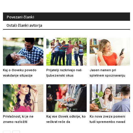
Povezani članki
Ostali članki avtorja
Kaj o človeku povedo
Prijatelji razkrivajo naš
Jasen namen pri
vsakdanje situacije
ljubezenski okus
spletnem spoznavanju
Privlačnost, ki je ne
Kaj vse človek odkrije, ko
Ko nova zveza pomeni
znamo razložiti
večkrat reče da
tudi spremembo navad