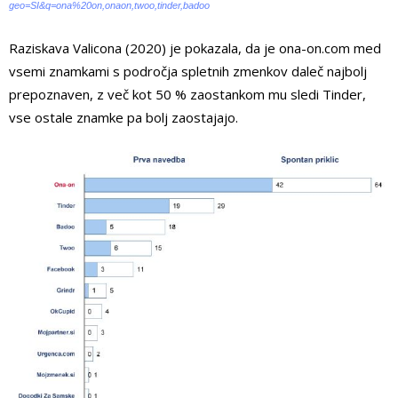
geo=SI&q=ona%20on,onaon,twoo,tinder,badoo
Raziskava Valicona (2020) je pokazala, da je ona-on.com med
vsemi znamkami s področja spletnih zmenkov daleč najbolj
prepoznaven, z več kot 50 % zaostankom mu sledi Tinder,
vse ostale znamke pa bolj zaostajajo.