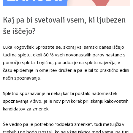
Kaj pa bi svetovali vsem, ki ljubezen
še iščejo?
Luka Kogovšek: Sprostite se, skoraj vsi samski danes iščejo
tudi na spletu, okoli 80 % vseh novonastalih parov nastane s
pomočjo spleta. Logično, ponudba je na spletu največja, v
času epidemije in omejitev druženja pa je bil to praktično edini
način spoznavanja.
Spletno spoznavanje ni nekaj kar bi postalo nadomestek
spoznavanja v živo, je le nov prvi korak pri iskanju kakovostnih
kandidatov za zmenek.
Še vedno pa je potrebno “oddelati zmenke”, tudi metuljčki v
trebuhu ne bodo izostali, ko se vžge iskrica med vama, pa tudi