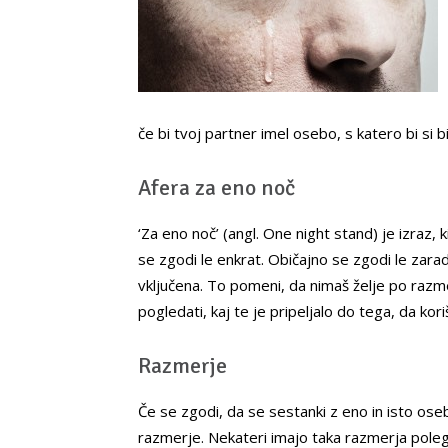
če bi tvoj partner imel osebo, s katero bi si bi
Afera za eno noč
‘Za eno noč’ (angl. One night stand) je izraz, 
se zgodi le enkrat. Običajno se zgodi le zar
vključena. To pomeni, da nimaš želje po razme
pogledati, kaj te je pripeljalo do tega, da kori
Razmerje
Če se zgodi, da se sestanki z eno in isto oseb
razmerje. Nekateri imajo taka razmerja poleg 