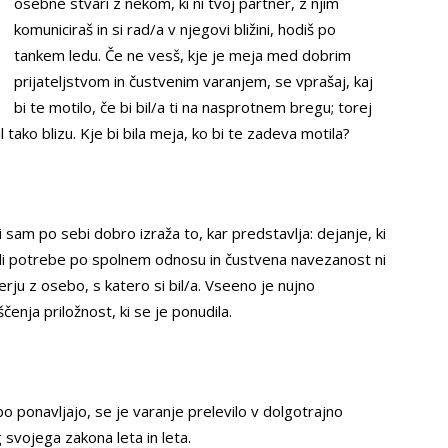
osebne stvari z nekom, ki ni tvoj partner, z njim
komuniciraš in si rad/a v njegovi bližini, hodiš po
tankem ledu. Če ne vesš, kje je meja med dobrim
prijateljstvom in čustvenim varanjem, se vprašaj, kaj
bi te motilo, če bi bil/a ti na nasprotnem bregu; torej
l tako blizu. Kje bi bila meja, ko bi te zadeva motila?
ki sam po sebi dobro izraža to, kar predstavlja: dejanje, ki
adi potrebe po spolnem odnosu in čustvena navezanost ni
rju z osebo, s katero si bil/a. Vseeno je nujno
ščenja priložnost, ki se je ponudila.
o ponavljajo, se je varanje prelevilo v dolgotrajno
svojega zakona leta in leta.