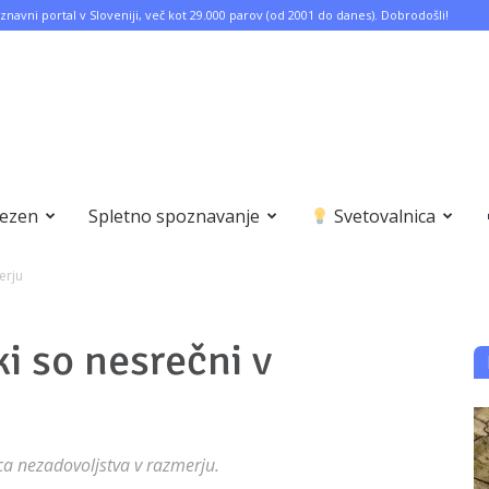
znavni portal v Sloveniji, več kot 29.000 parov (od 2001 do danes). Dobrodošli!
bezen
Spletno spoznavanje
Svetovalnica
erju
 ki so nesrečni v
ca nezadovoljstva v razmerju.