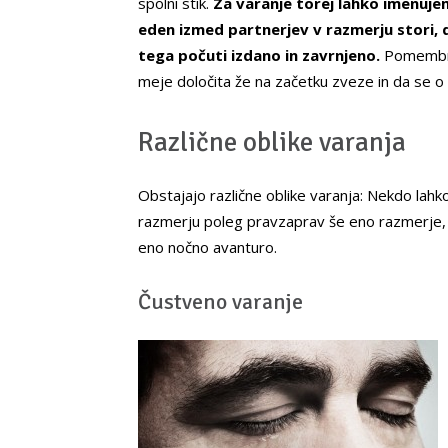
spolni stik.
Za varanje torej lahko imenujemo
eden izmed partnerjev v razmerju stori, 
tega počuti izdano in zavrnjeno.
Pomembno 
meje določita že na začetku zveze in da se o 
Različne oblike varanja
Obstajajo različne oblike varanja: Nekdo lahk
razmerju poleg pravzaprav še eno razmerje, d
eno nočno avanturo.
Čustveno varanje