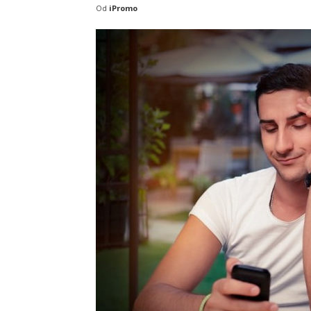
Od
iPromo