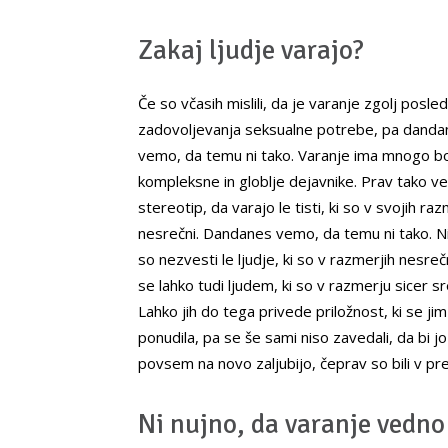
Zakaj ljudje varajo?
Če so včasih mislili, da je varanje zgolj posled
zadovoljevanja seksualne potrebe, pa danda
vemo, da temu ni tako. Varanje ima mnogo bo
kompleksne in globlje dejavnike. Prav tako ve
stereotip, da varajo le tisti, ki so v svojih raz
nesrečni. Dandanes vemo, da temu ni tako. Ni
so nezvesti le ljudje, ki so v razmerjih nesreč
se lahko tudi ljudem, ki so v razmerju sicer sr
Lahko jih do tega privede priložnost, ki se jim
ponudila, pa se še sami niso zavedali, da bi j
povsem na novo zaljubijo, čeprav so bili v pre
Ni nujno, da varanje vedno