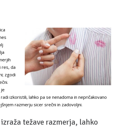
ica
nes
lj
lja
merjih
 res, da
ni; zgodi
ečni.
 je
o radi izkoristili, lahko pa se nenadoma in nepričakovano
jšnjem razmerju sicer srečni in zadovoljni.
 izraža težave razmerja, lahko