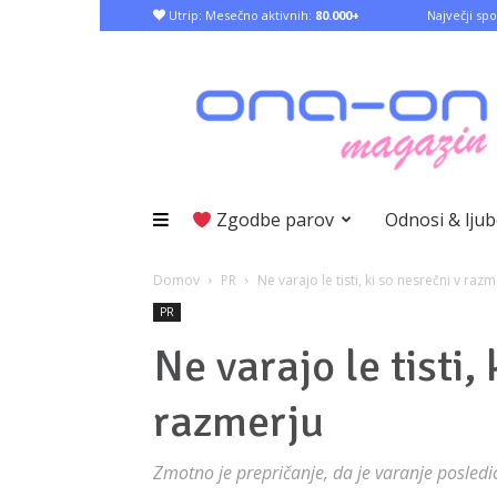
Utrip: Mesečno aktivnih:
80.000+
Največji spo
Zgodbe parov
Odnosi & lju
Domov
PR
Ne varajo le tisti, ki so nesrečni v razm
PR
Ne varajo le tisti,
razmerju
Zmotno je prepričanje, da je varanje posledi