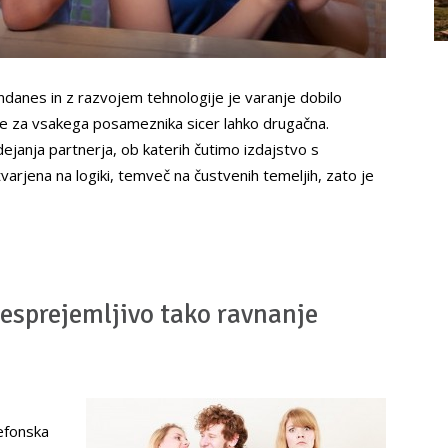
ndanes in z razvojem tehnologije je varanje dobilo
je za vsakega posameznika sicer lahko drugačna.
ejanja partnerja, ob katerih čutimo izdajstvo s
arjena na logiki, temveč na čustvenih temeljih, zato je
nesprejemljivo tako ravnanje
efonska