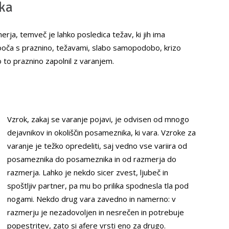
ika
rja, temveč je lahko posledica težav, ki jih ima
oča s praznino, težavami, slabo samopodobo, krizo
o to praznino zapolnil z varanjem.
Vzrok, zakaj se varanje pojavi, je odvisen od mnogo
dejavnikov in okoliščin posameznika, ki vara. Vzroke za
varanje je težko opredeliti, saj vedno vse variira od
posameznika do posameznika in od razmerja do
razmerja. Lahko je nekdo sicer zvest, ljubeč in
spoštljiv partner, pa mu bo prilika spodnesla tla pod
nogami. Nekdo drug vara zavedno in namerno: v
razmerju je nezadovoljen in nesrečen in potrebuje
popestritev, zato si afere vrsti eno za drugo.