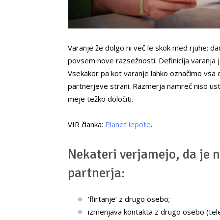
Varanje že dolgo ni več le skok med rjuhe; da
povsem nove razsežnosti. Definicija varanja 
Vsekakor pa kot varanje lahko označimo vsa d
partnerjeve strani. Razmerja namreč niso ustv
meje težko določiti.
VIR članka:
Planet lepote
.
Nekateri verjamejo, da je 
partnerja:
‘flirtanje’ z drugo osebo;
izmenjava kontakta z drugo osebo (tel