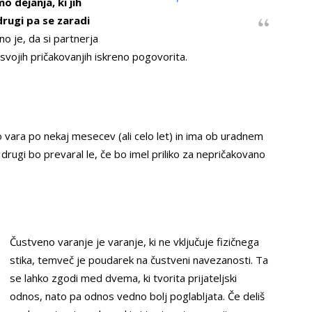
 dejanja, ki jih
drugi pa se zaradi
je, da si partnerja
svojih pričakovanjih iskreno pogovorita.
o vara po nekaj mesecev (ali celo let) in ima ob uradnem
rugi bo prevaral le, če bo imel priliko za nepričakovano
Čustveno varanje je varanje, ki ne vključuje fizičnega
stika, temveč je poudarek na čustveni navezanosti. Ta
se lahko zgodi med dvema, ki tvorita prijateljski
odnos, nato pa odnos vedno bolj poglabljata. Če deliš