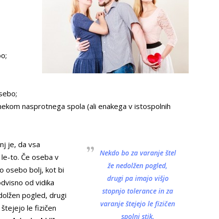
o;
osebo;
z nekom nasprotnega spola (ali enakega v istospolnih
nj je, da vsa
Nekdo bo za varanje štel
 le-to. Če oseba v
že nedolžen pogled,
o osebo bolj, kot bi
drugi pa imajo višjo
odvisno od vidika
stopnjo tolerance in za
dolžen pogled, drugi
varanje štejejo le fizičen
štejejo le fizičen
spolni stik.