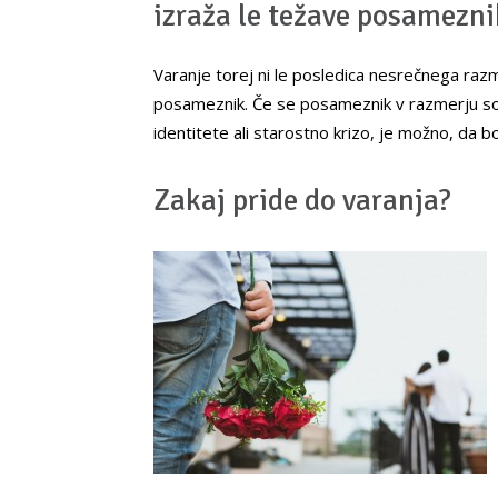
izraža le težave posamezn
Varanje torej ni le posledica nesrečnega razme
posameznik. Če se posameznik v razmerju so
identitete ali starostno krizo, je možno, da b
Zakaj pride do varanja?