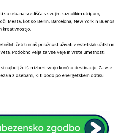
osti so urbana središča s svojim raznolikim utripom,
oči. Mesta, kot so Berlin, Barcelona, ​​New York in Buenos
n kreativnostjo.
niških četrti imaš priložnost uživati v estetskih užitkih in
sveta. Podobno velja za vse veje in vrste umetnosti.
si najbolj želiš in izberi svojo končno destinacijo. Za vse
vezala z osebami, ki ti bodo po energetskem odtisu