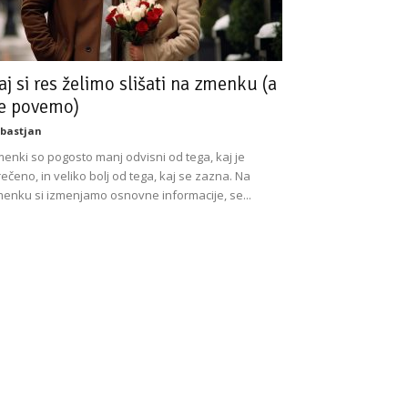
aj si res želimo slišati na zmenku (a
e povemo)
bastjan
enki so pogosto manj odvisni od tega, kaj je
rečeno, in veliko bolj od tega, kaj se zazna. Na
enku si izmenjamo osnovne informacije, se...