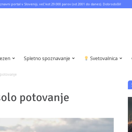
znavni portal v Sloveniji, več kot 29.000 parov (od 2001 do danes). Dobrodošli!
bezen
Spletno spoznavanje
Svetovalnica
o potovanje
 solo potovanje