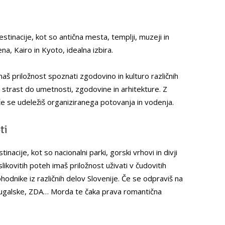
estinacije, kot so antična mesta, templji, muzeji in
na, Kairo in Kyoto, idealna izbira.
aš priložnost spoznati zgodovino in kulturo različnih
vojo strast do umetnosti, zgodovine in arhitekture. Z
e se udeležiš organiziranega potovanja in vodenja.
ti
inacije, kot so nacionalni parki, gorski vrhovi in divji
ikovitih poteh imaš priložnost uživati v čudovitih
dnike iz različnih delov Slovenije. Če se odpraviš na
tugalske, ZDA… Morda te čaka prava romantična