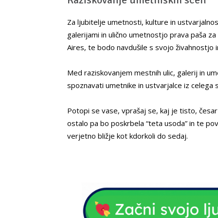
Za ljubitelje umetnosti, kulture in ustvarjaln
galerijami in ulično umetnostjo prava paša za 
Aires, te bodo navdušile s svojo živahnostjo i
Med raziskovanjem mestnih ulic, galerij in umet
spoznavati umetnike in ustvarjalce iz celega 
Potopi se vase, vprašaj se, kaj je tisto, česar 
ostalo pa bo poskrbela “teta usoda” in te po
verjetno bližje kot kdorkoli do sedaj.