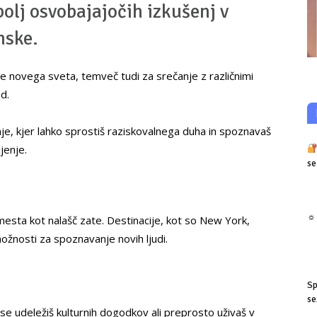
bolj osvobajajočih izkušenj v
mske.
e novega sveta, temveč tudi za srečanje z različnimi
d.
je, kjer lahko sprostiš raziskovalnega duha in spoznavaš
jenje.
se
☼ 
ka mesta kot nalašč zate. Destinacije, kot so New York,
ožnosti za spoznavanje novih ljudi.
Sp
se
se udeležiš kulturnih dogodkov ali preprosto uživaš v