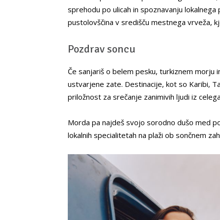
sprehodu po ulicah in spoznavanju lokalnega 
pustolovščina v središču mestnega vrveža, kje
Pozdrav soncu
Če sanjariš o belem pesku, turkiznem morju in 
ustvarjene zate. Destinacije, kot so Karibi, Taj
priložnost za srečanje zanimivih ljudi iz celeg
Morda pa najdeš svojo sorodno dušo med pota
lokalnih specialitetah na plaži ob sončnem za