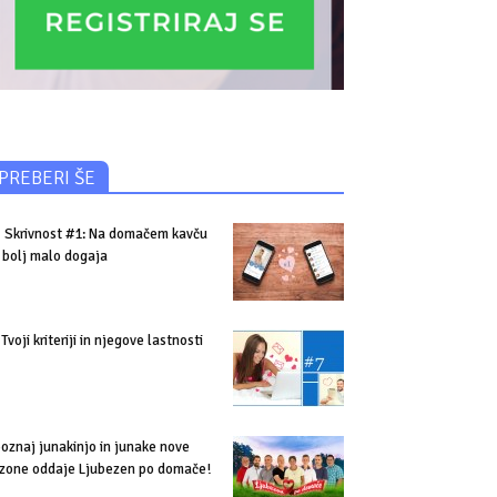
PREBERI ŠE
Skrivnost #1: Na domačem kavču
 bolj malo dogaja
Tvoji kriteriji in njegove lastnosti
oznaj junakinjo in junake nove
zone oddaje Ljubezen po domače!