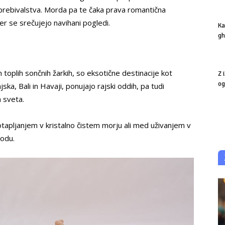
prebivalstva. Morda pa te čaka prava romantična
r se srečujejo navihani pogledi.
Ka
gh
toplih sončnih žarkih, so eksotične destinacije kot
Z 
og
ska, Bali in Havaji, ponujajo rajski oddih, pa tudi
a sveta.
pljanjem v kristalno čistem morju ali med uživanjem v
hodu.