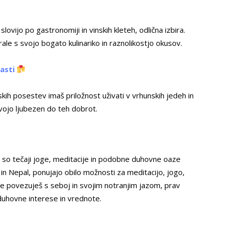
i slovijo po gastronomiji in vinskih kleteh, odlična izbira.
rale s svojo bogato kulinariko in raznolikostjo okusov.
rasti
nskih posestev imaš priložnost uživati v vrhunskih jedeh in
 tvojo ljubezen do teh dobrot.
st, so tečaji joge, meditacije in podobne duhovne oaze
a in Nepal, ponujajo obilo možnosti za meditacijo, jogo,
e povezuješ s seboj in svojim notranjim jazom, prav
 duhovne interese in vrednote.