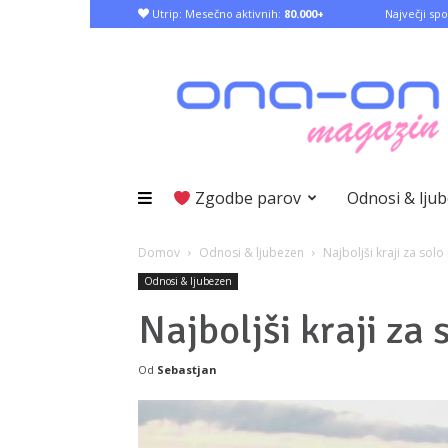
Utrip: Mesečno aktivnih:
80.000+
Največji spo
Zgodbe parov
Odnosi & lju
Domov
Odnosi & ljubezen
Najboljši kraji za sol
Odnosi & ljubezen
Najboljši kraji za
Od
Sebastjan