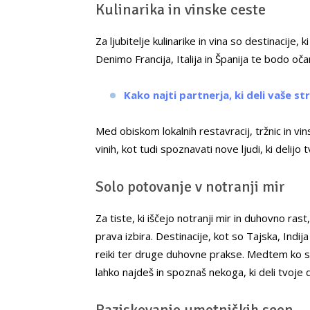
Kulinarika in vinske ceste
Za ljubitelje kulinarike in vina so destinacije, k
Denimo Francija, Italija in Španija te bodo oča
Kako najti partnerja, ki deli vaše st
Med obiskom lokalnih restavracij, tržnic in vi
vinih, kot tudi spoznavati nove ljudi, ki delijo
Solo potovanje v notranji mir
Za tiste, ki iščejo notranji mir in duhovno ra
prava izbira. Destinacije, kot so Tajska, Indij
reiki ter druge duhovne prakse. Medtem ko s
lahko najdeš in spoznaš nekoga, ki deli tvoje
Raziskovanje umetniških scen