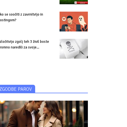
ko se soočiti z zavrnitvijo in
ostingom?
izločitvijo zgolj teh 3 živil boste
romno naredili za svoje...
ZGODBE PAROV