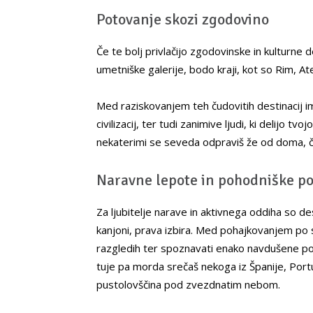
Potovanje skozi zgodovino
Če te bolj privlačijo zgodovinske in kulturne d
umetniške galerije, bodo kraji, kot so Rim, Ate
Med raziskovanjem teh čudovitih destinacij im
civilizacij, ter tudi zanimive ljudi, ki delijo t
nekaterimi se seveda odpraviš že od doma, č
Naravne lepote in pohodniške po
Za ljubitelje narave in aktivnega oddiha so dest
kanjoni, prava izbira. Med pohajkovanjem po sl
razgledih ter spoznavati enako navdušene poho
tuje pa morda srečaš nekoga iz Španije, Por
pustolovščina pod zvezdnatim nebom.