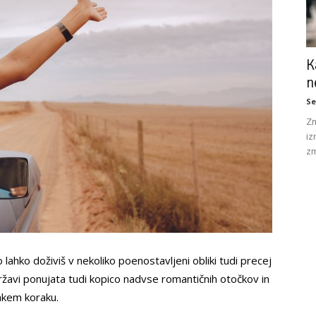
K
n
Se
Zm
iz
zm
o lahko doživiš v nekoliko poenostavljeni obliki tudi precej
 državi ponujata tudi kopico nadvse romantičnih otočkov in
sakem koraku.