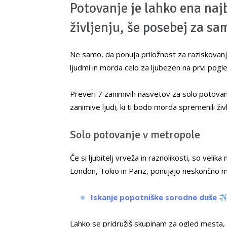
Potovanje je lahko ena naj
življenju, še posebej za sa
Ne samo, da ponuja priložnost za raziskovanj
ljudmi in morda celo za ljubezen na prvi pogle
Preveri 7 zanimivih nasvetov za solo potovan
zanimive ljudi, ki ti bodo morda spremenili živl
Solo potovanje v metropole
Če si ljubitelj vrveža in raznolikosti, so veli
London, Tokio in Pariz, ponujajo neskončno m
Iskanje popotniške sorodne duše
Lahko se pridružiš skupinam za ogled mesta, 