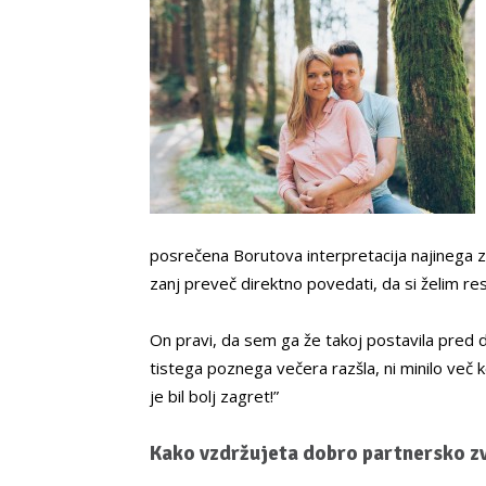
posrečena Borutova interpretacija najinega 
zanj preveč direktno povedati, da si želim r
On pravi, da sem ga že takoj postavila pred d
tistega poznega večera razšla, ni minilo več k
je bil bolj zagret!”
Kako vzdržujeta dobro partnersko z