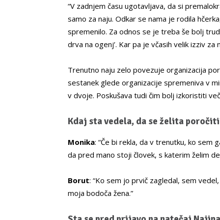
“V zadnjem času ugotavljava, da si premalok
samo za naju. Odkar se nama je rodila hčerka,
spremenilo. Za odnos se je treba še bolj trudit
drva na ogenj’. Kar pa je včasih velik izziv za n
Trenutno naju zelo povezuje organizacija por
sestanek glede organizacije spremeniva v mi
v dvoje. Poskušava tudi čim bolj izkoristiti več
Kdaj sta vedela, da se želita poročiti
Monika
: “Če bi rekla, da v trenutku, ko sem 
da pred mano stoji človek, s katerim želim deli
Borut
: “Ko sem jo prvič zagledal, sem vedel,
moja bodoča žena.”
Sta se pred prijavo na natečaj Najin