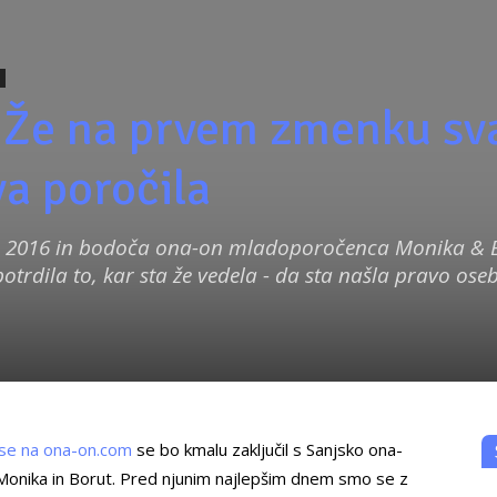
 Že na prvem zmenku sv
va poročila
a 2016 in bodoča ona-on mladoporočenca Monika & 
trdila to, kar sta že vedela - da sta našla pravo oseb
 se na ona-on.com
se bo kmalu zaključil s Sanjsko ona-
 Monika in Borut. Pred njunim najlepšim dnem smo se z