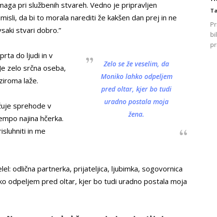
ga pri službenih stvareh. Vedno je pripravljen
Ta
isli, da bi to morala narediti že kakšen dan prej in ne
Pr
vsaki stvari dobro.”
bi
pr
ta do ljudi in v
Zelo se že veselim, da
 Je zelo srčna oseba,
Moniko lahko odpeljem
ziroma laže.
pred oltar, kjer bo tudi
uradno postala moja
ožuje sprehode v
žena.
empo najina hčerka.
isluhniti in me
lel: odlična partnerka, prijateljica, ljubimka, sogovornica
ahko odpeljem pred oltar, kjer bo tudi uradno postala moja