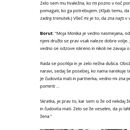
Zelo sem mu hvaležna, ko mi pozno v noč poma
pomagati, ko ga potrebujem. (Kljub temu, da m
zadnji trenutek.) Všeč mi je to, da zna najti v 
Borut
: “Moja Monika je vedno nasmejana, odpr
njeni družbi se prav vsak naleze dobre volje.
vedno se odzove iskreno in nikoli ne zavaja o
Rada se pocrklja in je zelo nežna dušica. Ob
naravi, sedaj še posebej, ko nama narekuje t
Je čudovita mati in partnerka, vedno mi zna pr
pomiriti …
Skratka, je prav to, kar sem si že od nekdaj že
in čudovita mati. Zelo se že veselim, da jo l
žena.”