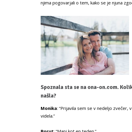
njima pogovarjali o tem, kako se je njuna z
Spoznala sta se na ona-on.com. Kolik
našla?
Monika
: “Prijavila sem se v nedeljo zvečer, 
videla.”
Borut
: “Manj kot en teden.”