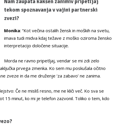
Nam zaupata kakšen zanimiv pripetljaj
tekom spoznavanja v vajini partnerski
zvezi?
Monika
: “Kot večina ostalih žensk in moških na svetu,
imava tudi midva kdaj težave z moško oziroma žensko
interpretacijo določene situacije.
Morda ne ravno pripetljaj, vendar se mi zdi zelo
zaključka prvega zmenka. Ko sem mu poskušala očitno
esne zveze in da me druženje ‘za zabavo’ ne zanima.
ejstvo: Če ne misliš resno, me ne kliči več. Ko sva se
ot 15 minut, ko mi je telefon zazvonil. Toliko o tem, kdo
vezo?