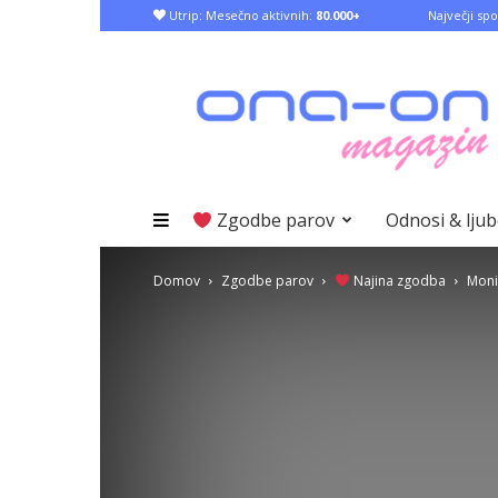
Utrip: Mesečno aktivnih:
80.000+
Največji spo
Zgodbe parov
Odnosi & lju
Domov
Zgodbe parov
Najina zgodba
Moni