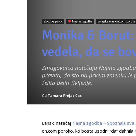
Zgodbe parov
Najina zgodba
Sanjska ona-on.com poroka
Monika & Borut:
vedela, da se bo
Zmagovalca natečaja Najina zgodb
pravita, da sta na prvem zmenku le po
želita deliti življenje.
Od
Tamara Prejac Čas
Lanski natečaj
Najina zgodba ~ Spoznala sva
on.com poroko, ko bosta usodni “da” dahnila