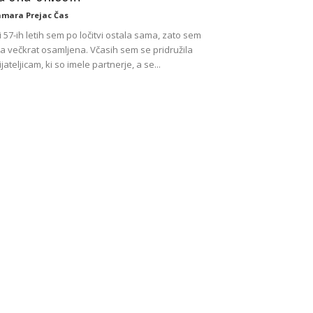
mara Prejac Čas
i 57-ih letih sem po ločitvi ostala sama, zato sem
la večkrat osamljena. Včasih sem se pridružila
ijateljicam, ki so imele partnerje, a se...