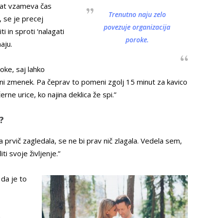
rat vzameva čas
Trenutno naju zelo
 se je precej
povezuje organizacija
i in sproti ‘nalagati
poroke.
aju.
oke, saj lahko
ni zmenek. Pa čeprav to pomeni zgolj 15 minut za kavico
erne urice, ko najina deklica že spi.”
?
ga prvič zagledala, se ne bi prav nič zlagala. Vedela sem,
ti svoje življenje.”
 da je to
a