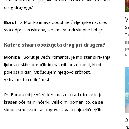
drug drugega.”
V
Borut
: “Z Moniko imava podobne življenjske nazore,
s
sva odprta in iskrena, ter imava tudi skupne hobije.”
Ta
Bi
Katere stvari obožujeta drug pri drugem?
ja
Ne
Monika
: “Borut je večni romantik. Je mojster skrivanja
ljubezenskih sporočilc in majhnih pozornosti, ki mi
polepšajo dan. Občudujem njegovo srčnost,
vztrajnost in odločnost.
Pri Borutu mi je všeč, ker ima zelo rad otroke in je
krasen oče najini hčerki. Veliko mi pomeni to, da se
skupaj smejiva in se pogovarjava o najrazličnejših
A
n