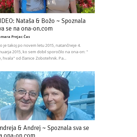
IDEO: Nataša & Božo ~ Spoznala
va se na ona-on.com
mara Prejac Čas
lo je takoj po novem letu 2015, natančneje 4.
nuarja 2015, ko sem dobil sporočilo na ona-on: "
, hvala" od članice Zobotehnik. Pa...
ndreja & Andrej ~ Spoznala sva se
a ona-on.com