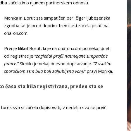
godba začela in o njunem partnerskem odnosu.
Monika in Borut sta simpatičen par, čigar ljubezenska
zgodba se je pred dobrimi tremi leti začela pisati na
ona-on.com.
Prvi je kliknil Borut, ki je na ona-on.com po nekaj dneh
od registracije “
zagledal profil nasmejane simpatične
punce.
” Sledilo je nekaj dnevno dopisovanje. “
Z vsakim
sporočilom sem bila bolj zaljubljena vanj,
” pravi Monika.
o časa sta bila registrirana, preden sta se
v torek sva si začela dopisovati, v nedeljo sva se prvič