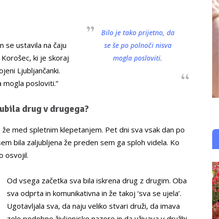
Bilo je tako prijetno, da
in se ustavila na čaju
se še po polnoči nisva
 Korošec, ki je skoraj
mogla posloviti.
ojeni Ljubljančanki.
a mogla posloviti.”
ljubila drug v drugega?
anj že med spletnim klepetanjem. Pet dni sva vsak dan po
 sem bila zaljubljena že preden sem ga sploh videla. Ko
 osvojil.
Od vsega začetka sva bila iskrena drug z drugim. Oba
sva odprta in komunikativna in že takoj ‘sva se ujela’.
Ugotavljala sva, da naju veliko stvari druži, da imava
zelo podobne življenjske nazore in da uživava v družbi