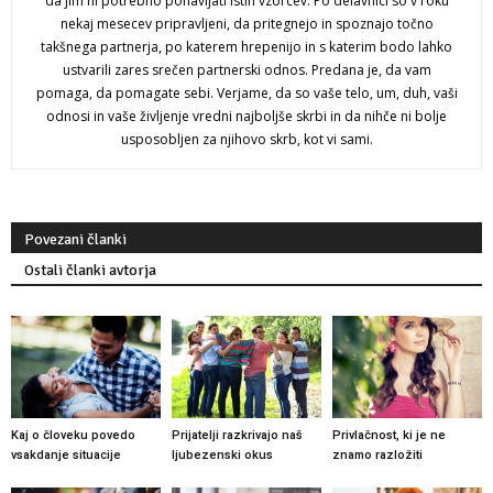
da jim ni potrebno ponavljati istih vzorcev. Po delavnici so v roku
nekaj mesecev pripravljeni, da pritegnejo in spoznajo točno
takšnega partnerja, po katerem hrepenijo in s katerim bodo lahko
ustvarili zares srečen partnerski odnos. Predana je, da vam
pomaga, da pomagate sebi. Verjame, da so vaše telo, um, duh, vaši
odnosi in vaše življenje vredni najboljše skrbi in da nihče ni bolje
usposobljen za njihovo skrb, kot vi sami.
Povezani članki
Ostali članki avtorja
Kaj o človeku povedo
Prijatelji razkrivajo naš
Privlačnost, ki je ne
vsakdanje situacije
ljubezenski okus
znamo razložiti