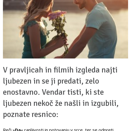
V pravljicah in filmih izgleda najti
ljubezen in se ji predati, zelo
enostavno. Vendar tisti, ki ste
ljubezen nekoč že našli in izgubili,
poznate resnico:
Reči »
Da
« ranljivosti in potovanju v srce, ter se odpreti