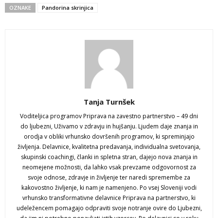
OZNAKE
Pandorina skrinjica
Tanja Turnšek
Voditeljica programov Priprava na zavestno partnerstvo – 49 dni
do ljubezni, Uživamo v zdravju in hujšanju. Ljudem daje znanja in
orodja v obliki vrhunsko dovršenih programov, ki spreminjajo
življenja. Delavnice, kvalitetna predavanja, individualna svetovanja,
skupinski coachingi, članki in spletna stran, dajejo nova znanja in
neomejene možnosti, da lahko vsak prevzame odgovornost za
svoje odnose, zdravje in življenje ter naredi spremembe za
kakovostno življenje, ki nam je namenjeno. Po vsej Sloveniji vodi
vrhunsko transformativne delavnice Priprava na partnerstvo, ki
udeležencem pomagajo odpraviti svoje notranje ovire do Ljubezni,