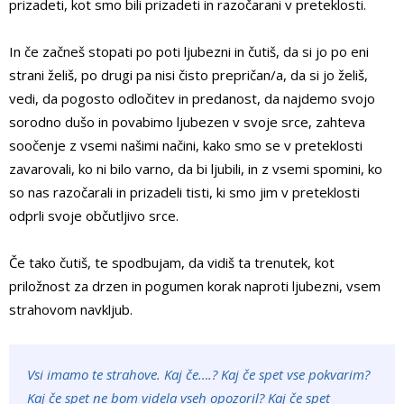
prizadeti, kot smo bili prizadeti in razočarani v preteklosti.
In če začneš stopati po poti ljubezni in čutiš, da si jo po eni
strani želiš, po drugi pa nisi čisto prepričan/a, da si jo želiš,
vedi, da pogosto odločitev in predanost, da najdemo svojo
sorodno dušo in povabimo ljubezen v svoje srce, zahteva
soočenje z vsemi našimi načini, kako smo se v preteklosti
zavarovali, ko ni bilo varno, da bi ljubili, in z vsemi spomini, ko
so nas razočarali in prizadeli tisti, ki smo jim v preteklosti
odprli svoje občutljivo srce.
Če tako čutiš, te spodbujam, da vidiš ta trenutek, kot
priložnost za drzen in pogumen korak naproti ljubezni, vsem
strahovom navkljub.
Vsi imamo te strahove. Kaj če….? Kaj če spet vse pokvarim?
Kaj če spet ne bom videla vseh opozoril? Kaj če spet