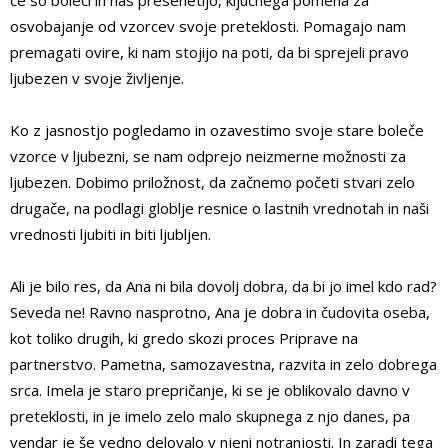
osvobajanje od vzorcev svoje preteklosti. Pomagajo nam
premagati ovire, ki nam stojijo na poti, da bi sprejeli pravo
ljubezen v svoje življenje.
Ko z jasnostjo pogledamo in ozavestimo svoje stare boleče
vzorce v ljubezni, se nam odprejo neizmerne možnosti za
ljubezen. Dobimo priložnost, da začnemo početi stvari zelo
drugače, na podlagi globlje resnice o lastnih vrednotah in naši
vrednosti ljubiti in biti ljubljen.
Ali je bilo res, da Ana ni bila dovolj dobra, da bi jo imel kdo rad?
Seveda ne! Ravno nasprotno, Ana je dobra in čudovita oseba,
kot toliko drugih, ki gredo skozi proces Priprave na
partnerstvo. Pametna, samozavestna, razvita in zelo dobrega
srca. Imela je staro prepričanje, ki se je oblikovalo davno v
preteklosti, in je imelo zelo malo skupnega z njo danes, pa
vendar je še vedno delovalo v njeni notranjosti. In zaradi tega