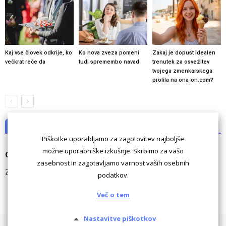
Kaj vse človek odkrije, ko
Ko nova zveza pomeni
Zakaj je dopust idealen
večkrat reče da
tudi spremembo navad
trenutek za osvežitev
tvojega zmenkarskega
profila na ona-on.com?
NI KOMENTARJEV
Piškotke uporabljamo za zagotovitev najboljše
možne uporabniške izkušnje. Skrbimo za vašo
Odgovori
zasebnost in zagotavljamo varnost vaših osebnih
Za komentiranje morate biti
prijavljeni
.
podatkov.
Več o tem
Nastavitve piškotkov
Pogoji uporabe
Piškotki
Oglaševanje
Kontaktiraj