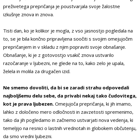
preživetega prepričanja je poustvarjala svoje žalostne
izkušnje znova in znova.
Tisti dan, ko je kolikor je mogla, z vso jasnostjo pogledala na
to, se je bila končno pripravljena soočiti s svojim omejujočim
prepričanjem in v skladu z njim popraviti svoje obnašanje.
Obnašanje, ki je z gotovostjo vsakič znova ustvarilo
razočaranje v ljubezni, ne glede na to, kako zelo je upala,
želela in molila za drugačen izid.
Ne smemo dovoliti, da bi se zaradi strahu odpovedali
najboljšemu delu sebe, da privabi nekaj tako čudovitega,
kot je prava ljubezen.
Omejujoča prepričanja, ki jih imamo,
lahko z določeno mero odločnosti in zavzetosti spremenimo,
tako da jih pogledamo in začnemo ustvarjati nova vedenja, ki
temeljijo na resnici o lastnih vrednotah in globokem občutenju,
da smo vredni ljubezni.