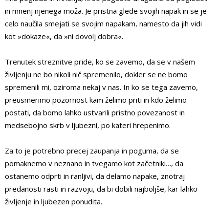
in mnenj njenega moža. Je pristna glede svojih napak in se je
celo naučila smejati se svojim napakam, namesto da jih vidi
kot »dokaze«, da »ni dovolj dobra«.
Trenutek streznitve pride, ko se zavemo, da se v našem
življenju ne bo nikoli nič spremenilo, dokler se ne bomo
spremenili mi, oziroma nekaj v nas. In ko se tega zavemo,
preusmerimo pozornost kam želimo priti in kdo želimo
postati, da bomo lahko ustvarili pristno povezanost in
medsebojno skrb v ljubezni, po kateri hrepenimo.
Za to je potrebno precej zaupanja in poguma, da se
pomaknemo v neznano in tvegamo kot začetniki…, da
ostanemo odprti in ranljivi, da delamo napake, znotraj
predanosti rasti in razvoju, da bi dobili najboljše, kar lahko
življenje in ljubezen ponudita.