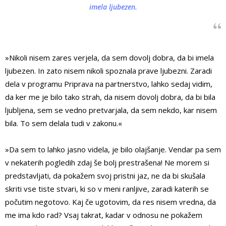
imela ljubezen.
»Nikoli nisem zares verjela, da sem dovolj dobra, da bi imela
ljubezen. In zato nisem nikoli spoznala prave ljubezni. Zaradi
dela v programu Priprava na partnerstvo, lahko sedaj vidim,
da ker me je bilo tako strah, da nisem dovolj dobra, da bi bila
ljubljena, sem se vedno pretvarjala, da sem nekdo, kar nisem
bila. To sem delala tudi v zakonu.«
»Da sem to lahko jasno videla, je bilo olajšanje. Vendar pa sem
v nekaterih pogledih zdaj še bolj prestrašena! Ne morem si
predstavljati, da pokažem svoj pristni jaz, ne da bi skušala
skriti vse tiste stvari, ki so v meni ranljive, zaradi katerih se
počutim negotovo. Kaj če ugotovim, da res nisem vredna, da
me ima kdo rad? Vsaj takrat, kadar v odnosu ne pokažem