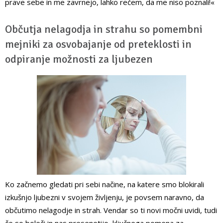
prave sebe in me zavrnejo, lahko rečem, da me niso poznali!«
Občutja nelagodja in strahu so pomembni
mejniki za osvobajanje od preteklosti in
odpiranje možnosti za ljubezen
Ko začnemo gledati pri sebi načine, na katere smo blokirali
izkušnjo ljubezni v svojem življenju, je povsem naravno, da
občutimo nelagodje in strah. Vendar so ti novi močni uvidi, tudi
če so boleči in nas presenetijo, ključnega pomena za