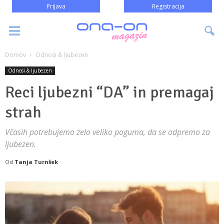
Prijava
Registracija
Domov
Odnosi & ljubezen
Odnosi & ljubezen
Reci ljubezni “DA” in premagaj
strah
Včasih potrebujemo zelo veliko poguma, da se odpremo za
ljubezen.
Od
Tanja Turnšek