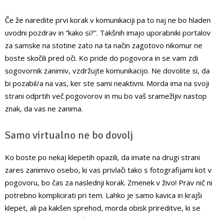
Če že naredite prvi korak v komunikaciji pa to naj ne bo hladen
uvodni pozdrav in “kako si?”. Takšnih imajo uporabniki portalov
za samske na stotine zato na ta način zagotovo nikomur ne
boste skočili pred oči. Ko pride do pogovora in se vam zdi
sogovornik zanimiv, vzdržujte komunikacijo. Ne dovolite si, da
bi pozabil/a na vas, ker ste sami neaktivni. Morda ima na svoji
strani odprtih več pogovorov in mu bo vaš sramežljiv nastop
znak, da vas ne zanima.
Samo virtualno ne bo dovolj
Ko boste po nekaj klepetih opazili, da imate na drugi strani
zares zanimivo osebo, ki vas privlači tako s fotografijami kot v
pogovoru, bo čas za naslednji korak. Zmenek v živo! Prav nič ni
potrebno komplicirati pri tem. Lahko je samo kavica in krajši
klepet, ali pa kakšen sprehod, morda obisk prireditve, ki se