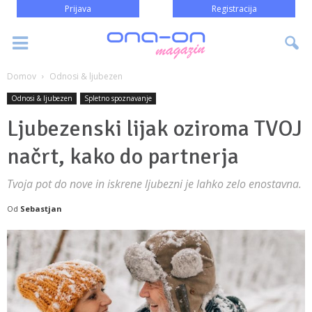
Prijava
Registracija
Domov
Odnosi & ljubezen
Odnosi & ljubezen
Spletno spoznavanje
Ljubezenski lijak oziroma TVOJ
načrt, kako do partnerja
Tvoja pot do nove in iskrene ljubezni je lahko zelo enostavna.
Od
Sebastjan