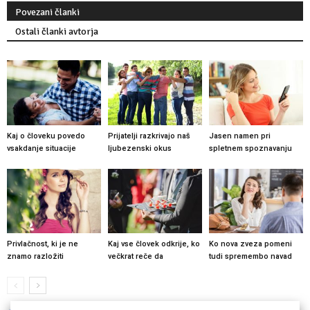
Povezani članki
Ostali članki avtorja
Kaj o človeku povedo
Prijatelji razkrivajo naš
Jasen namen pri
vsakdanje situacije
ljubezenski okus
spletnem spoznavanju
Privlačnost, ki je ne
Kaj vse človek odkrije, ko
Ko nova zveza pomeni
znamo razložiti
večkrat reče da
tudi spremembo navad