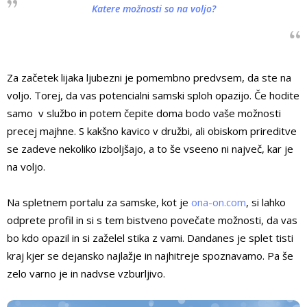
Katere možnosti so na voljo?
Za začetek lijaka ljubezni je pomembno predvsem, da ste na
voljo. Torej, da vas potencialni samski sploh opazijo. Če hodite
samo v službo in potem čepite doma bodo vaše možnosti
precej majhne. S kakšno kavico v družbi, ali obiskom prireditve
se zadeve nekoliko izboljšajo, a to še vseeno ni največ, kar je
na voljo.
Na spletnem portalu za samske, kot je
ona-on.com
, si lahko
odprete profil in si s tem bistveno povečate možnosti, da vas
bo kdo opazil in si zaželel stika z vami. Dandanes je splet tisti
kraj kjer se dejansko najlažje in najhitreje spoznavamo. Pa še
zelo varno je in nadvse vzburljivo.