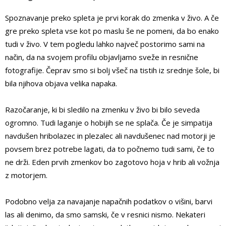
Spoznavanje preko spleta je prvi korak do zmenka v živo. A če
gre preko spleta vse kot po maslu še ne pomeni, da bo enako
tudi v živo. V tem pogledu lahko največ postorimo sami na
način, da na svojem profilu objavljamo sveže in resnične
fotografije. Čeprav smo si bolj všeč na tistih iz srednje šole, bi
bila njihova objava velika napaka.
Razočaranje, ki bi sledilo na zmenku v živo bi bilo seveda
ogromno. Tudi laganje o hobijih se ne splača. Če je simpatija
navdušen hribolazec in plezalec ali navdušenec nad motorji je
povsem brez potrebe lagati, da to počnemo tudi sami, če to
ne drži. Eden prvih zmenkov bo zagotovo hoja v hrib ali vožnja
z motorjem.
Podobno velja za navajanje napačnih podatkov o višini, barvi
las ali denimo, da smo samski, če v resnici nismo. Nekateri