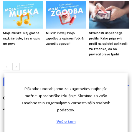
Moja muska: Naj glasba
NOVO: Povej svojo
Skrivnosti uspešnega
razkrije tisto, česar opis
zgodbo z opisom fotk &
profila: Kako pripraviti
ne pove
zaneti pogovor!
profil na spletni aplikaciji
za zmenke, da bo
privlačil prave ljudi?
NI KOMENTARJEV
Piškotke uporabljamo za zagotovitev najboljše
možne uporabniške izkušnje. Skrbimo za vašo
Odgovori
zasebnost in zagotavljamo varnost vaših osebnih
Za komentiranje morate biti
prijavljeni
.
podatkov.
Več o tem