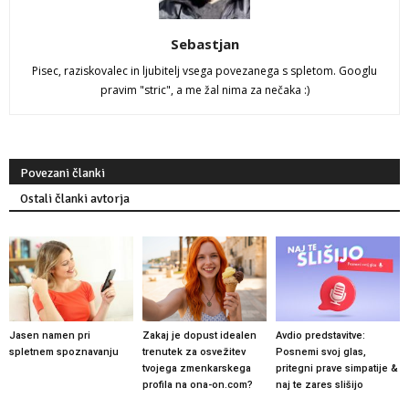
Sebastjan
Pisec, raziskovalec in ljubitelj vsega povezanega s spletom. Googlu
pravim "stric", a me žal nima za nečaka :)
Povezani članki
Ostali članki avtorja
Jasen namen pri
Zakaj je dopust idealen
Avdio predstavitve:
spletnem spoznavanju
trenutek za osvežitev
Posnemi svoj glas,
tvojega zmenkarskega
pritegni prave simpatije &
profila na ona-on.com?
naj te zares slišijo