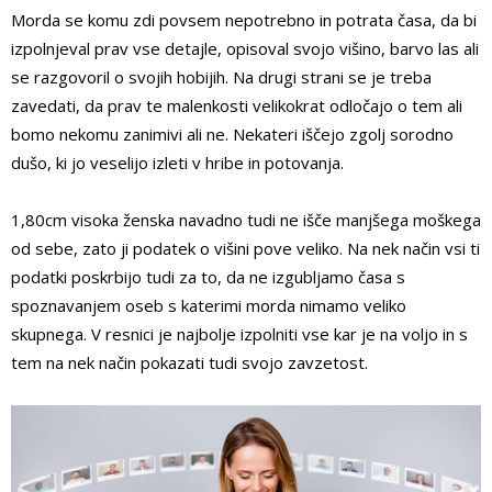
Morda se komu zdi povsem nepotrebno in potrata časa, da bi
izpolnjeval prav vse detajle, opisoval svojo višino, barvo las ali
se razgovoril o svojih hobijih. Na drugi strani se je treba
zavedati, da prav te malenkosti velikokrat odločajo o tem ali
bomo nekomu zanimivi ali ne. Nekateri iščejo zgolj sorodno
dušo, ki jo veselijo izleti v hribe in potovanja.
1,80cm visoka ženska navadno tudi ne išče manjšega moškega
od sebe, zato ji podatek o višini pove veliko. Na nek način vsi ti
podatki poskrbijo tudi za to, da ne izgubljamo časa s
spoznavanjem oseb s katerimi morda nimamo veliko
skupnega. V resnici je najbolje izpolniti vse kar je na voljo in s
tem na nek način pokazati tudi svojo zavzetost.