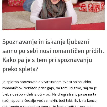
Spoznavanje in iskanje ljubezni
samo po sebi nosi romantičen pridih.
Kako pa je s tem pri spoznavanju
preko spleta?
Je spletno spoznavanje v virtualnem svetu sploh lahko
romantično? Nekateri prisegajo, da temu ni tako, saj da je
treba osebo videti iz oči v oči. Na drugi strani, pa se na ta
način spozna čedalje več samskih, tudi takšnih, ki na koncu
pristanejo v resnem razmerju. In kako preiti iz teorije v