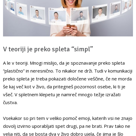
V teoriji je preko spleta “simpl”
A le v teoriji. Mnogi mislijo, da je spoznavanje preko spleta
“plastično” in neresnično. To nikakor ne drži. Tudi v komunikaciji
preko spleta je treba pokazati določene veščine, če ne morda
še kaj več kot v živo, da pritegneš pozornost osebe, ki ti je
všeč. V spletnem klepetu je namreč mnogo težje izražati
čustva.
Vsekakor so pri tem v veliko pomoč emoji, katerih vsi ne znajo
dovolj izvirno uporabljati spet drugi, pa ne brati. Prav tako ne
velja niti, da se bosta dva v živo dobro ujela, če jima je šlo