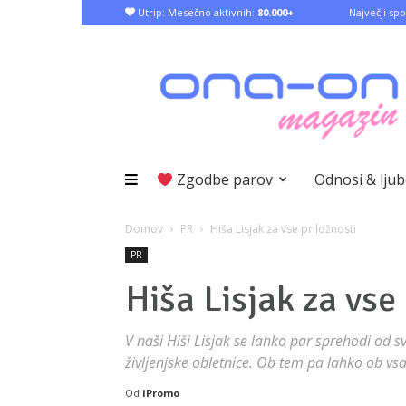
Utrip: Mesečno aktivnih:
80.000+
Največji spo
Zgodbe parov
Odnosi & lju
Domov
PR
Hiša Lisjak za vse priložnosti
PR
Hiša Lisjak za vse
V naši Hiši Lisjak se lahko par sprehodi od s
življenjske obletnice. Ob tem pa lahko ob vsa
Od
iPromo