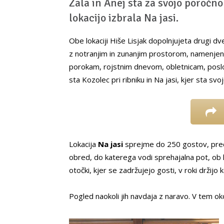
Zala in Anej sta za svojo poročno
lokacijo izbrala Na jasi.
Obe lokaciji Hiše Lisjak dopolnjujeta drugi dve
z notranjim in zunanjim prostorom, namenjen
porokam, rojstnim dnevom, obletnicam, poslo
sta Kozolec pri ribniku in Na jasi, kjer sta svo
Lokacija
Na jasi
sprejme do 250 gostov, pred 
obred, do katerega vodi sprehajalna pot, ob ka
otočki, kjer se zadržujejo gosti, v roki drži
Pogled naokoli jih navdaja z naravo. V tem okol