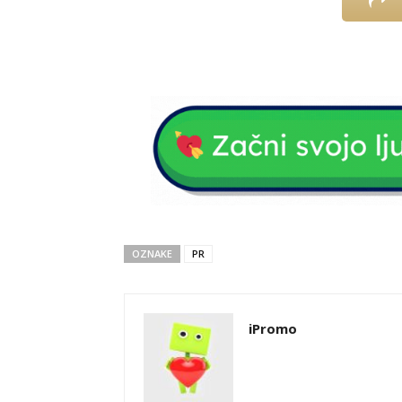
OZNAKE
PR
iPromo