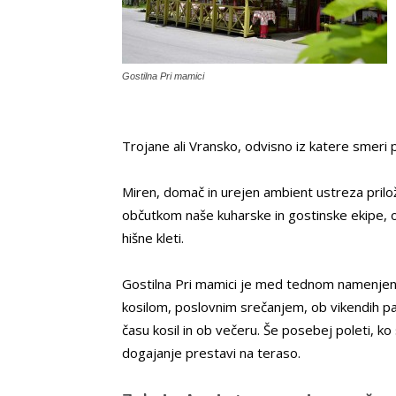
Gostilna Pri mamici
Trojane ali Vransko, odvisno iz katere smeri p
Miren, domač in urejen ambient ustreza prilož
občutkom naše kuharske in gostinske ekipe, 
hišne kleti.
Gostilna Pri mamici je med tednom namenje
kosilom, poslovnim srečanjem, ob vikendih pa 
času kosil in ob večeru. Še posebej poleti, ko
dogajanje prestavi na teraso.