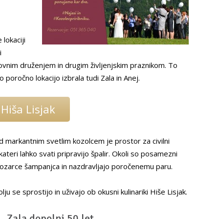
 lokaciji
i
vnim druženjem in drugim življenjskim praznikom. To
jo poročno lokacijo izbrala tudi Zala in Anej.
Hiša Lisjak
markantnim svetlim kozolcem je prostor za civilni
teri lahko svati pripravijo špalir. Okoli so posamezni
jo kozarce šampanjca in nazdravljajo poročenemu paru.
ju se sprostijo in uživajo ob okusni kulinariki Hiše Lisjak.
Zala dopolni 50 let.