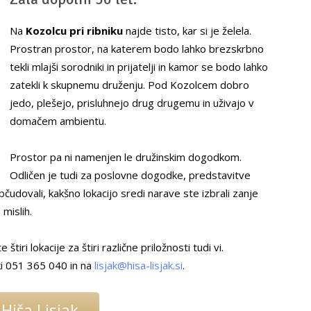
Na
Kozolcu pri ribniku
najde tisto, kar si je želela.
Prostran prostor, na katerem bodo lahko brezskrbno
tekli mlajši sorodniki in prijatelji in kamor se bodo lahko
zatekli k skupnemu druženju. Pod Kozolcem dobro
jedo, plešejo, prisluhnejo drug drugemu in uživajo v
domačem ambientu.
Prostor pa ni namenjen le družinskim dogodkom.
Odličen je tudi za poslovne dogodke, predstavitve
čudovali, kakšno lokacijo sredi narave ste izbrali zanje
 mislih.
tiri lokacije za štiri različne priložnosti tudi vi.
ki 051 365 040 in na
lisjak@hisa-lisjak.si
.
Hiša Lisjak