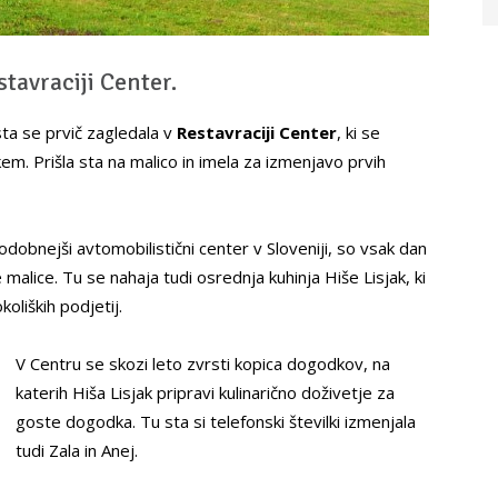
stavraciji Center.
sta se prvič zagledala v
Restavraciji Center
, ki se
m. Prišla sta na malico in imela za izmenjavo prvih
sodobnejši avtomobilistični center v Sloveniji, so vsak dan
e malice. Tu se nahaja tudi osrednja kuhinja Hiše Lisjak, ki
liških podjetij.
V Centru se skozi leto zvrsti kopica dogodkov, na
katerih Hiša Lisjak pripravi kulinarično doživetje za
goste dogodka. Tu sta si telefonski številki izmenjala
tudi Zala in Anej.