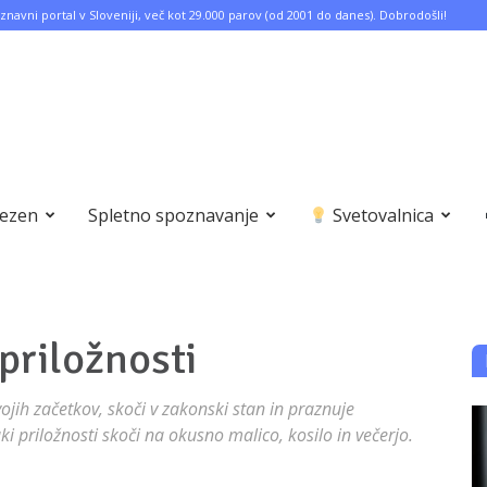
znavni portal v Sloveniji, več kot 29.000 parov (od 2001 do danes). Dobrodošli!
bezen
Spletno spoznavanje
Svetovalnica
 priložnosti
vojih začetkov, skoči v zakonski stan in praznuje
ki priložnosti skoči na okusno malico, kosilo in večerjo.