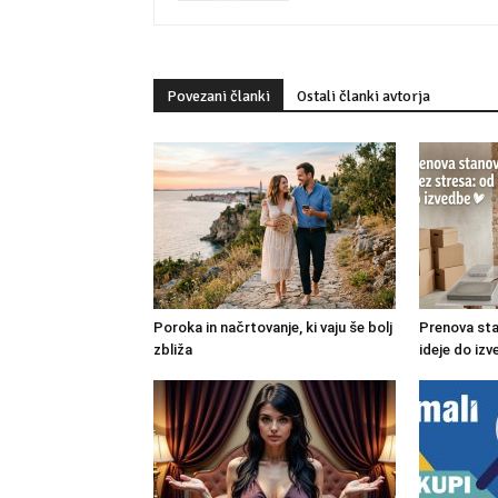
Povezani članki
Ostali članki avtorja
Poroka in načrtovanje, ki vaju še bolj
Prenova sta
zbliža
ideje do iz