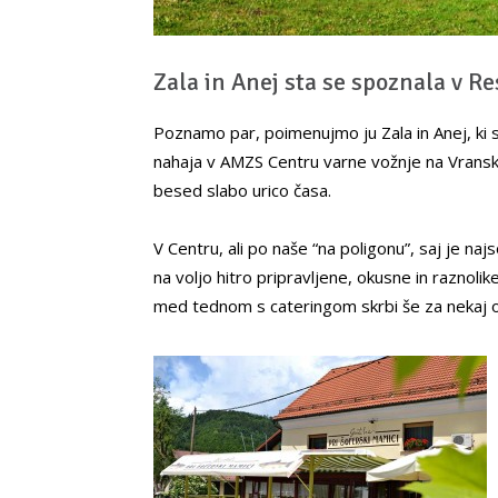
Zala in Anej sta se spoznala v Re
Poznamo par, poimenujmo ju Zala in Anej, ki 
nahaja v AMZS Centru varne vožnje na Vranske
besed slabo urico časa.
V Centru, ali po naše “na poligonu”, saj je naj
na voljo hitro pripravljene, okusne in raznolik
med tednom s cateringom skrbi še za nekaj oko