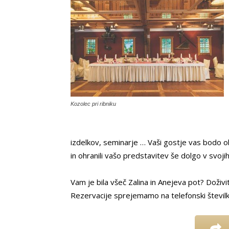
Kozolec pri ribniku
izdelkov, seminarje … Vaši gostje vas bodo ob
in ohranili vašo predstavitev še dolgo v svojih
Vam je bila všeč Zalina in Anejeva pot? Doživite š
Rezervacije sprejemamo na telefonski števil