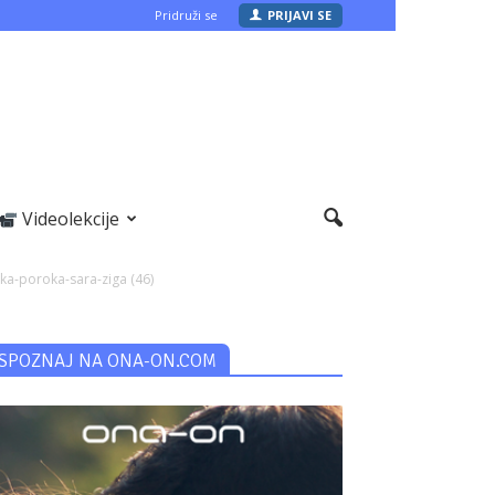
Pridruži se
PRIJAVI SE
Videolekcije
ka-poroka-sara-ziga (46)
SPOZNAJ NA ONA-ON.COM