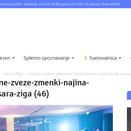
znavni portal v Sloveniji, več kot 29.000 parov (od 2001 do danes). Dobrodošli!
bezen
Spletno spoznavanje
Svetovalnica
~ Sara & Žiga
ona-on-zasebni-stiki-resne-zveze-zmenki-najina-zgodba-sanjs
sne-zveze-zmenki-najina-
ara-ziga (46)