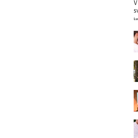
V
s
Lu