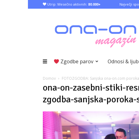
Utrip: Mesečno aktivnih:
80.000+
Največji spo
Zgodbe parov
Odnosi & lju
Domov
FOTOZGODBA: Sanjska ona-on.com poroka 
ona-on-zasebni-stiki-re
zgodba-sanjska-poroka-s