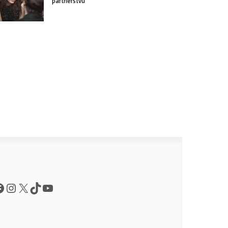
partnerstvu
acebook
Instagram
X
TikTok
YouTube