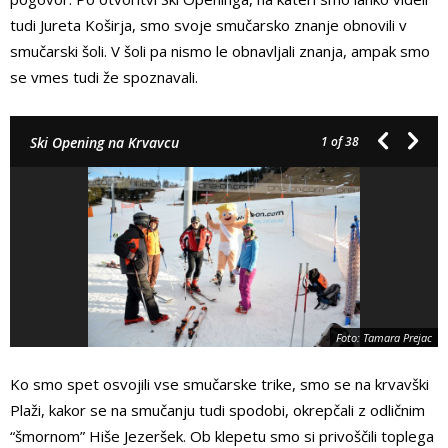
tudi Jureta Koširja, smo svoje smučarsko znanje obnovili v
smučarski šoli. V šoli pa nismo le obnavljali znanja, ampak smo
se vmes tudi že spoznavali.
Ski Opening na Krvavcu
1
of 38
Foto: Tamara Prejac
Ko smo spet osvojili vse smučarske trike, smo se na krvavški
Plaži, kakor se na smučanju tudi spodobi, okrepčali z odličnim
“šmornom” Hiše Jezeršek. Ob klepetu smo si privoščili toplega