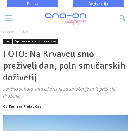
Prijava
Registracija
Domov
Blog
Blog
Spoznavni dogodki za samske
FOTO: Na Krvavcu smo
preživeli dan, poln smučarskih
doživetij
Sončno soboto smo izkoristili za smučanje in "après-ski"
druženje
Od
Tamara Prejac Čas