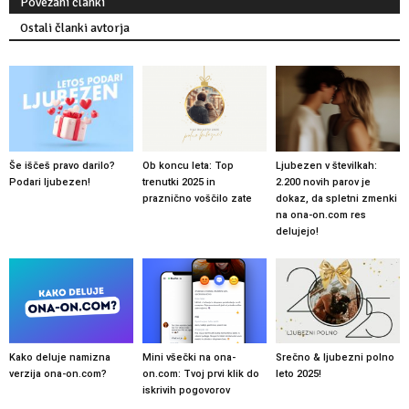
Povezani članki
Ostali članki avtorja
Še iščeš pravo darilo?
Ob koncu leta: Top
Ljubezen v številkah:
Podari ljubezen!
trenutki 2025 in
2.200 novih parov je
praznično voščilo zate
dokaz, da spletni zmenki
na ona-on.com res
delujejo!
Kako deluje namizna
Mini všečki na ona-
Srečno & ljubezni polno
verzija ona-on.com?
on.com: Tvoj prvi klik do
leto 2025!
iskrivih pogovorov