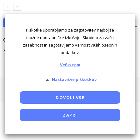
NI KOMENTARJEV
Piškotke uporabljamo za zagotovitev najboljše
možne uporabniške izkušnje. Skrbimo za vašo
Odgovori
zasebnost in zagotavljamo varnost vaših osebnih
Za komentiranje morate biti
prijavljeni
.
podatkov.
Več o tem
Nastavitve piškotkov
Pogoji uporabe
Piškotki
Oglaševanje
Kontaktiraj
Powered by SocDate™, © Copyright VenetiCOM
DOVOLI VSE
ZAPRI
Potrebni