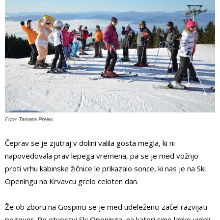
Foto: Tamara Prejac
Čeprav se je zjutraj v dolini valila gosta megla, ki ni
napovedovala prav lepega vremena, pa se je med vožnjo
proti vrhu kabinske žičnice le prikazalo sonce, ki nas je na Ski
Openingu na Krvavcu grelo celoten dan.
Že ob zboru na Gospinci se je med udeleženci začel razvijati
pogovor. Po otvoritvi Ski Openinga, na kateri smo lahko videli