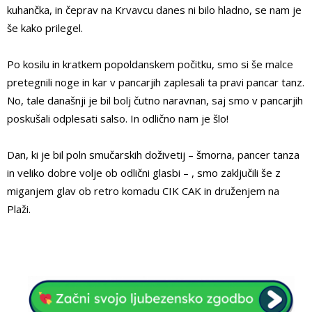
kuhančka, in čeprav na Krvavcu danes ni bilo hladno, se nam je
še kako prilegel.
Po kosilu in kratkem popoldanskem počitku, smo si še malce
pretegnili noge in kar v pancarjih zaplesali ta pravi pancar tanz.
No, tale današnji je bil bolj čutno naravnan, saj smo v pancarjih
poskušali odplesati salso. In odlično nam je šlo!
Dan, ki je bil poln smučarskih doživetij – šmorna, pancer tanza
in veliko dobre volje ob odlični glasbi – , smo zaključili še z
miganjem glav ob retro komadu CIK CAK in druženjem na
Plaži.