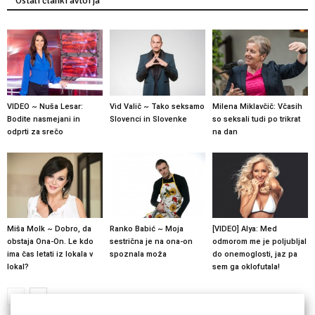
Ostali članki avtorja
VIDEO ~ Nuša Lesar:
Vid Valič ~ Tako seksamo
Milena Miklavčič: Včasih
Bodite nasmejani in
Slovenci in Slovenke
so seksali tudi po trikrat
odprti za srečo
na dan
Miša Molk ~ Dobro, da
Ranko Babić ~ Moja
[VIDEO] Alya: Med
obstaja Ona-On. Le kdo
sestrična je na ona-on
odmorom me je poljubljal
ima čas letati iz lokala v
spoznala moža
do onemoglosti, jaz pa
lokal?
sem ga oklofutala!