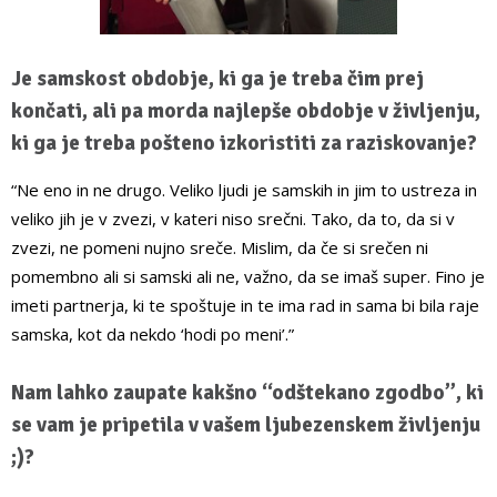
Je samskost obdobje, ki ga je treba čim prej
končati, ali pa morda najlepše obdobje v življenju,
ki ga je treba pošteno izkoristiti za raziskovanje?
“Ne eno in ne drugo. Veliko ljudi je samskih in jim to ustreza in
veliko jih je v zvezi, v kateri niso srečni. Tako, da to, da si v
zvezi, ne pomeni nujno sreče. Mislim, da če si srečen ni
pomembno ali si samski ali ne, važno, da se imaš super. Fino je
imeti partnerja, ki te spoštuje in te ima rad in sama bi bila raje
samska, kot da nekdo ‘hodi po meni’.”
Nam lahko zaupate kakšno “odštekano zgodbo”, ki
se vam je pripetila v vašem ljubezenskem življenju
;)?