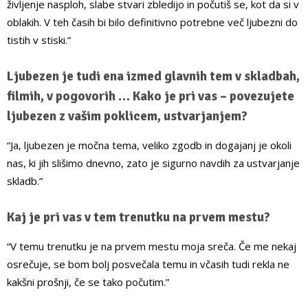
življenje nasploh, slabe stvari zbledijo in počutiš se, kot da si v
oblakih. V teh časih bi bilo definitivno potrebne več ljubezni do
tistih v stiski.”
Ljubezen je tudi ena izmed glavnih tem v skladbah,
filmih, v pogovorih … Kako je pri vas – povezujete
ljubezen z vašim poklicem, ustvarjanjem?
“Ja, ljubezen je močna tema, veliko zgodb in dogajanj je okoli
nas, ki jih slišimo dnevno, zato je sigurno navdih za ustvarjanje
skladb.”
Kaj je pri vas v tem trenutku na prvem mestu?
“V temu trenutku je na prvem mestu moja sreča. Če me nekaj
osrečuje, se bom bolj posvečala temu in včasih tudi rekla ne
kakšni prošnji, če se tako počutim.”