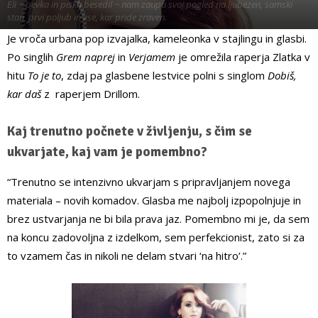
Eli ~ pevka in piska besedil ~ nam zaupa svoj pogled na ljubezen, samski
stan, prvi poljub in vse, kar pride zraven.
Od
Kaly Kolonič
Je vroča urbana pop izvajalka, kameleonka v stajlingu in glasbi.
Po singlih
Grem naprej
in
Verjamem
je omrežila raperja Zlatka v
hitu
To je to
, zdaj pa glasbene lestvice polni s singlom
Dobiš,
kar daš
z raperjem Drillom.
Kaj trenutno počnete v življenju, s čim se
ukvarjate, kaj vam je pomembno?
“Trenutno se intenzivno ukvarjam s pripravljanjem novega
materiala – novih komadov. Glasba me najbolj izpopolnjuje in
brez ustvarjanja ne bi bila prava jaz. Pomembno mi je, da sem
na koncu zadovoljna z izdelkom, sem perfekcionist, zato si za
to vzamem čas in nikoli ne delam stvari ‘na hitro’.”