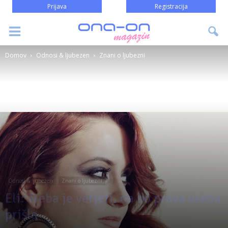
Prijava
Registracija
Domov
Odnosi & ljubezen
Znani o ljubezni
Odnosi & ljubezen
Znani o ljubezni
Eli: Treba je verjeti, da bo prava oseba
prišla