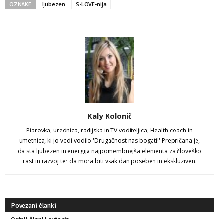
OZNAKE
ljubezen
S-LOVE-nija
Kaly Kolonič
Piarovka, urednica, radijska in TV voditeljica, Health coach in
umetnica, ki jo vodi vodilo 'Drugačnost nas bogati!' Prepričana je,
da sta ljubezen in energija najpomembnejša elementa za človeško
rast in razvoj ter da mora biti vsak dan poseben in ekskluziven.
Povezani članki