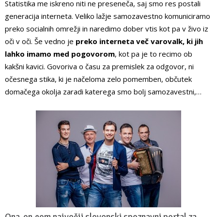
Statistika me iskreno niti ne preseneča, saj smo res postali
generacija interneta. Veliko lažje samozavestno komuniciramo
preko socialnih omrežji in naredimo dober vtis kot pa v živo iz
oči v oči. Še vedno je
preko interneta več varovalk, ki jih
lahko imamo med pogovorom
, kot pa je to recimo ob
kakšni kavici. Govoriva o času za premislek za odgovor, ni
očesnega stika, ki je načeloma zelo pomemben, občutek
domačega okolja zaradi katerega smo bolj samozavestni,…