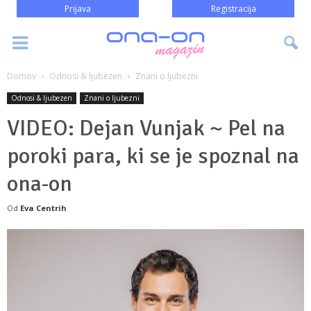
Prijava
Registracija
Domov
Odnosi & ljubezen
Znani o ljubezni
Odnosi & ljubezen
Znani o ljubezni
VIDEO: Dejan Vunjak ~ Pel na
poroki para, ki se je spoznal na
ona-on
Od
Eva Centrih