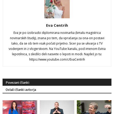
Eva Centrih
Eva je po izobrazbi diplomirana novinarka (kmalu magistrica
novinarskih študij), znana po tem, da vprašanja za ona-on postavi
tako, da se ob tem vsak počuti prijetno. Sicer pa se ukvarja s TV
vodenjem in z vlogerstvom. Na YouTube kanalu, pod imenom Evina
lepotilnica, s sledilci deli nasvete o lepoti in modi. Najdeš jo tu:
https://www.youtube.com/c/EvaCentrih
Povezani članki
Ostali članki avtorja