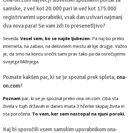
Ona-on.com največji slovenski spoznavni portal za
samske, z več kot 20.000 pari in več kot 175.000
registriranimi uporabniki, vsak dan ustvari najmanj
dva nova para! Se vam zdi to presenetljivo?
Seveda.
Vesel sem, ko se najde ljubezen.
Pa naj bo preko
interneta, na zabavi, na delovnem mestu ali kje drugje. Važno
je, da smo na koncu srečni sami prav tako pa da osrečujemo
svojega bližnjega.
Poznate kakšen par, ki se je spoznal prek spleta,
ona-
on.com
?
Poznam
par, ki se je spoznal preko ona-on.com. Oba sta
živela v tujih državah in danes imata 3 hčerke skupaj živita in
sta poročena.
To vem, ker sem nastopal na njuni poroki.
Kaj bi sporočili vsem samskim uporabnikom ona-