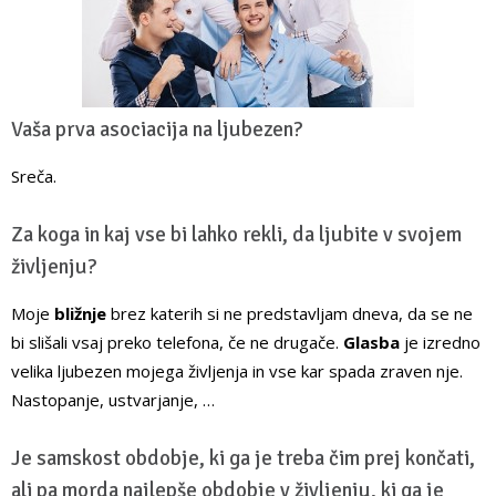
Vaša prva asociacija na ljubezen?
Sreča.
Za koga in kaj vse bi lahko rekli, da ljubite v svojem
življenju?
Moje
bližnje
brez katerih si ne predstavljam dneva, da se ne
bi slišali vsaj preko telefona, če ne drugače.
Glasba
je izredno
velika ljubezen mojega življenja in vse kar spada zraven nje.
Nastopanje, ustvarjanje, …
Je samskost obdobje, ki ga je treba čim prej končati,
ali pa morda najlepše obdobje v življenju, ki ga je