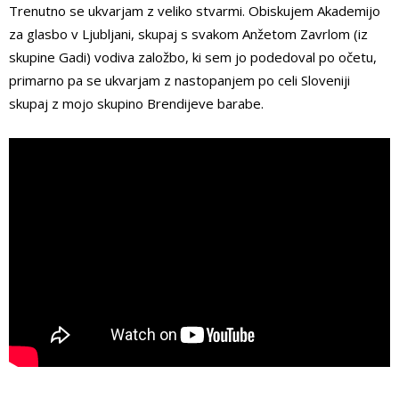
Trenutno se ukvarjam z veliko stvarmi. Obiskujem Akademijo
za glasbo v Ljubljani, skupaj s svakom Anžetom Zavrlom (iz
skupine Gadi) vodiva založbo, ki sem jo podedoval po očetu,
primarno pa se ukvarjam z nastopanjem po celi Sloveniji
skupaj z mojo skupino Brendijeve barabe.