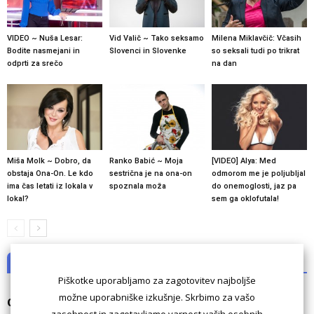
VIDEO ~ Nuša Lesar:
Vid Valič ~ Tako seksamo
Milena Miklavčič: Včasih
Bodite nasmejani in
Slovenci in Slovenke
so seksali tudi po trikrat
odprti za srečo
na dan
Miša Molk ~ Dobro, da
Ranko Babić ~ Moja
[VIDEO] Alya: Med
obstaja Ona-On. Le kdo
sestrična je na ona-on
odmorom me je poljubljal
ima čas letati iz lokala v
spoznala moža
do onemoglosti, jaz pa
lokal?
sem ga oklofutala!
NI KOMENTARJEV
Piškotke uporabljamo za zagotovitev najboljše
možne uporabniške izkušnje. Skrbimo za vašo
Odgovori