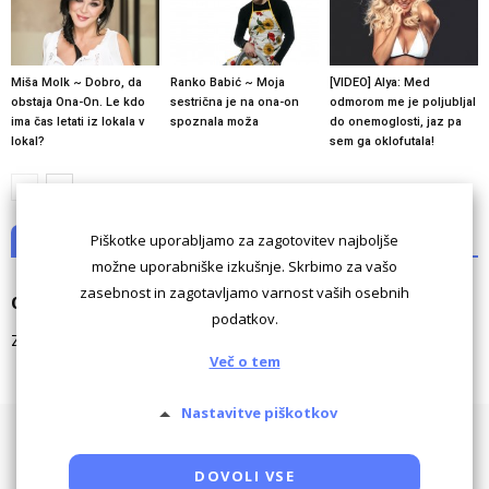
Miša Molk ~ Dobro, da
Ranko Babić ~ Moja
[VIDEO] Alya: Med
obstaja Ona-On. Le kdo
sestrična je na ona-on
odmorom me je poljubljal
ima čas letati iz lokala v
spoznala moža
do onemoglosti, jaz pa
lokal?
sem ga oklofutala!
Piškotke uporabljamo za zagotovitev najboljše
NI KOMENTARJEV
možne uporabniške izkušnje. Skrbimo za vašo
zasebnost in zagotavljamo varnost vaših osebnih
Odgovori
podatkov.
Za komentiranje morate biti
prijavljeni
.
Več o tem
Nastavitve piškotkov
Pogoji uporabe
Piškotki
Oglaševanje
Kontaktiraj
Powered by SocDate™, © Copyright VenetiCOM
DOVOLI VSE