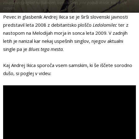
zaupa svoj pogled na ljubezen, samski stan, prvi poljub in vse, kar pride
zraven.
Pevec in glasbenik Andrej Ikica se je širši slovenski javnosti
Od
Kaly Kolonič
predstavil leta 2008 z debitantsko ploščo
Ledolomilec
ter z
nastopom na Melodijah morja in sonca leta 2009. V zadnjih
letih je nanizal kar nekaj uspešnih singlov, njegov aktualni
single pa je
Blues tega mesta
.
Kaj Andrej Ikica sporoča vsem samskim, ki še iščete sorodno
dušo, si poglej v videu: