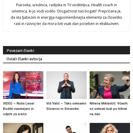
Piarovka, urednica, radijska in TV voditeljica, Health coach in
umetnica, ki jo vodi vodilo 'Drugačnost nas bogati!' Prepričana je,
da sta ljubezen in energija najpomembnejša elementa za človeško
rast in razvoj ter da mora biti vsak dan poseben in ekskluziven.
Povezani članki
Ostali članki avtorja
VIDEO ~ Nuša Lesar:
Vid Valič ~ Tako seksamo
Milena Miklavčič: Včasih
Bodite nasmejani in
Slovenci in Slovenke
so seksali tudi po trikrat
odprti za srečo
na dan