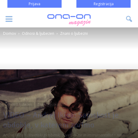
Prijava
Registracija
Domov
Odnosi & ljubezen
Znani o ljubezni
Odnosi & ljubezen
Znani o ljubezni
VIDEO ~ Andrej Ikica: Samskost je
obdobje, v katerem zorimo
Andrej Ikica ~ slovenski glasbenik, pevec, avtor in instrumentalist ~ nam