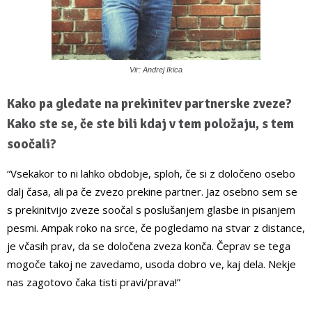
Vir: Andrej Ikica
Kako pa gledate na prekinitev partnerske zveze?
Kako ste se, če ste bili kdaj v tem položaju, s tem
soočali?
“Vsekakor to ni lahko obdobje, sploh, če si z določeno osebo
dalj časa, ali pa če zvezo prekine partner. Jaz osebno sem se
s prekinitvijo zveze soočal s poslušanjem glasbe in pisanjem
pesmi. Ampak roko na srce, če pogledamo na stvar z distance,
je včasih prav, da se določena zveza konča. Čeprav se tega
mogoče takoj ne zavedamo, usoda dobro ve, kaj dela. Nekje
nas zagotovo čaka tisti pravi/prava!”