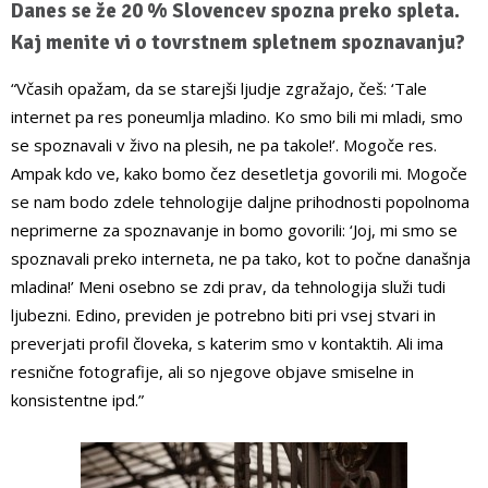
Danes se že 20 % Slovencev spozna preko spleta.
Kaj menite vi o tovrstnem spletnem spoznavanju?
“Včasih opažam, da se starejši ljudje zgražajo, češ: ‘Tale
internet pa res poneumlja mladino. Ko smo bili mi mladi, smo
se spoznavali v živo na plesih, ne pa takole!’. Mogoče res.
Ampak kdo ve, kako bomo čez desetletja govorili mi. Mogoče
se nam bodo zdele tehnologije daljne prihodnosti popolnoma
neprimerne za spoznavanje in bomo govorili: ‘Joj, mi smo se
spoznavali preko interneta, ne pa tako, kot to počne današnja
mladina!’ Meni osebno se zdi prav, da tehnologija služi tudi
ljubezni. Edino, previden je potrebno biti pri vsej stvari in
preverjati profil človeka, s katerim smo v kontaktih. Ali ima
resnične fotografije, ali so njegove objave smiselne in
konsistentne ipd.”