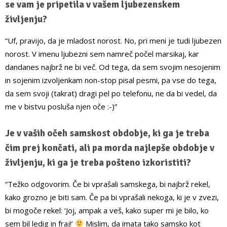
se vam je pripetila v vašem ljubezenskem
življenju?
“Uf, pravijo, da je mladost norost. No, pri meni je tudi ljubezen
norost. V imenu ljubezni sem namreč počel marsikaj, kar
dandanes najbrž ne bi več. Od tega, da sem svojim nesojenim
in sojenim izvoljenkam non-stop pisal pesmi, pa vse do tega,
da sem svoji (takrat) dragi pel po telefonu, ne da bi vedel, da
me v bistvu posluša njen oče :-)”
Je v vaših očeh samskost obdobje, ki ga je treba
čim prej končati, ali pa morda najlepše obdobje v
življenju, ki ga je treba pošteno izkoristiti?
“Težko odgovorim. Če bi vprašali samskega, bi najbrž rekel,
kako grozno je biti sam. Če pa bi vprašali nekoga, ki je v zvezi,
bi mogoče rekel: ‘Joj, ampak a veš, kako super mi je bilo, ko
sem bil ledig in fraj!’
Mislim, da imata tako samsko kot