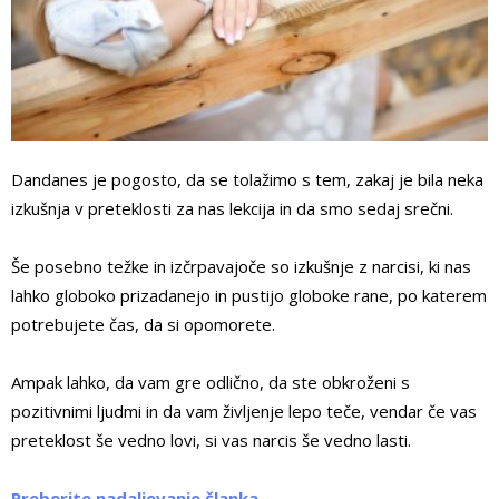
Dandanes je pogosto, da se tolažimo s tem, zakaj je bila neka
izkušnja v preteklosti za nas lekcija in da smo sedaj srečni.
Še posebno težke in izčrpavajoče so izkušnje z narcisi, ki nas
lahko globoko prizadanejo in pustijo globoke rane, po katerem
potrebujete čas, da si opomorete.
Ampak lahko, da vam gre odlično, da ste obkroženi s
pozitivnimi ljudmi in da vam življenje lepo teče, vendar če vas
preteklost še vedno lovi, si vas narcis še vedno lasti.
Preberite nadaljevanje članka …