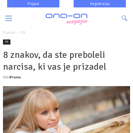
Prijava
Registracija
Domov
PR
PR
8 znakov, da ste preboleli
narcisa, ki vas je prizadel
Od
iPromo