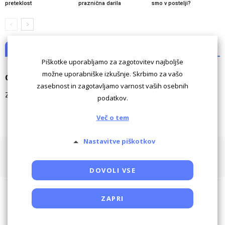
preteklost
praznična darila
smo v postelji?
NI KOMENTARJEV
Piškotke uporabljamo za zagotovitev najboljše
možne uporabniške izkušnje. Skrbimo za vašo
Odgovori
zasebnost in zagotavljamo varnost vaših osebnih
Za komentiranje morate biti
prijavljeni
.
podatkov.
Več o tem
Nastavitve piškotkov
Pogoji uporabe
Piškotki
Oglaševanje
Kontaktiraj
Powered by SocDate™, © Copyright VenetiCOM
DOVOLI VSE
ZAPRI