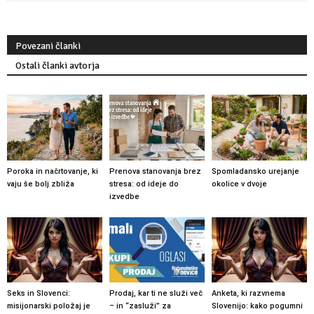
Povezani članki
Ostali članki avtorja
Poroka in načrtovanje, ki
Prenova stanovanja brez
Spomladansko urejanje
vaju še bolj zbliža
stresa: od ideje do
okolice v dvoje
izvedbe
Seks in Slovenci:
Prodaj, kar ti ne služi več
Anketa, ki razvnema
misijonarski položaj je
– in “zasluži” za
Slovenijo: kako pogumni