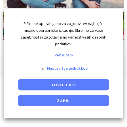
Piškotke uporabljamo za zagotovitev najboljše
možne uporabniške izkušnje. Skrbimo za vašo
zasebnost in zagotavljamo varnost vaših osebnih
podatkov.
Več o tem
Pogoji uporabe
Piškotki
Oglaševanje
Kontaktiraj
Nastavitve piškotkov
Powered by SocDate™, © Copyright VenetiCOM
DOVOLI VSE
ZAPRI
Potrebni