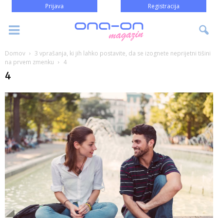
Prijava
Registracija
Domov
3 vprašanja, ki jih lahko postavite, da se izognete neprijetni tišini
na prvem zmenku
4
4