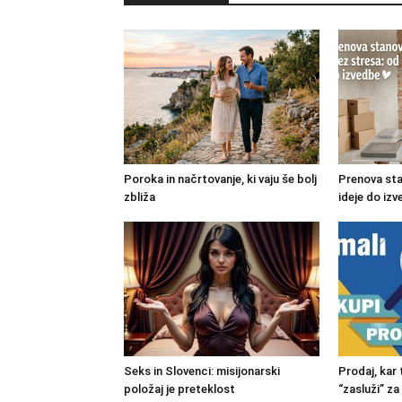
Poroka in načrtovanje, ki vaju še bolj
Prenova sta
zbliža
ideje do iz
Seks in Slovenci: misijonarski
Prodaj, kar t
položaj je preteklost
“zasluži” za