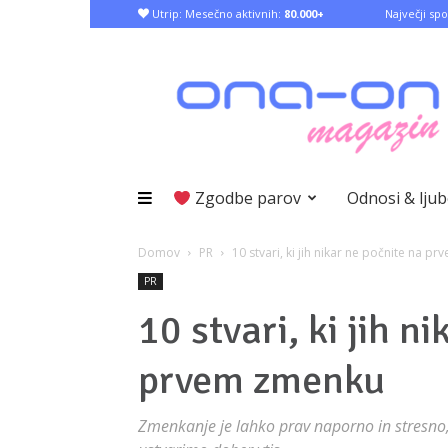
Utrip: Mesečno aktivnih:
80.000+
Največji spo
Zgodbe parov
Odnosi & lju
Domov
PR
10 stvari, ki jih nikar ne počnite na 
PR
10 stvari, ki jih n
prvem zmenku
Zmenkanje je lahko prav naporno in stresno