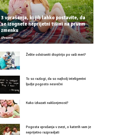
3 vprašanja, ki jih lahko postavite, da
se izognete neprijetni tišini na prvem
zmenku
iPromo
Želite odstraniti dioptrijo po vaši meri?
To so razlogi, da so najbolj inteligentni
ljudje pogosto nesrečni
Kako izkazati naklonjenost?
Pogosta vprašanja v zvezi, o katerih vam je
neprijetno razpravljati