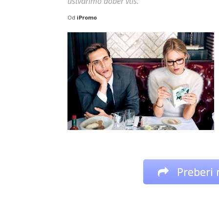
ustvarimo dober vtis.
Od
iPromo
Preberi 