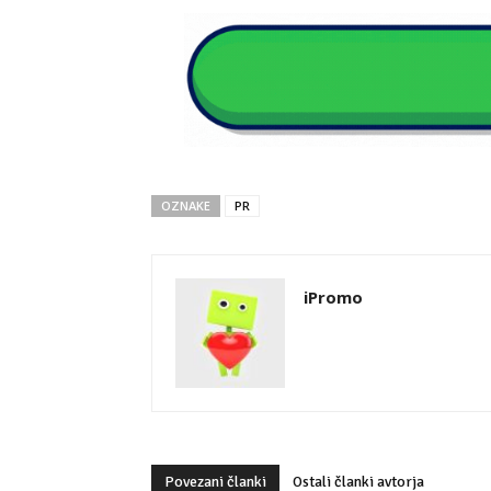
OZNAKE
PR
iPromo
Povezani članki
Ostali članki avtorja