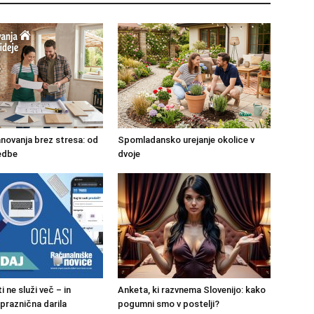
novanja brez stresa: od
Spomladansko urejanje okolice v
vedbe
dvoje
i ne služi več – in
Anketa, ki razvnema Slovenijo: kako
 praznična darila
pogumni smo v postelji?