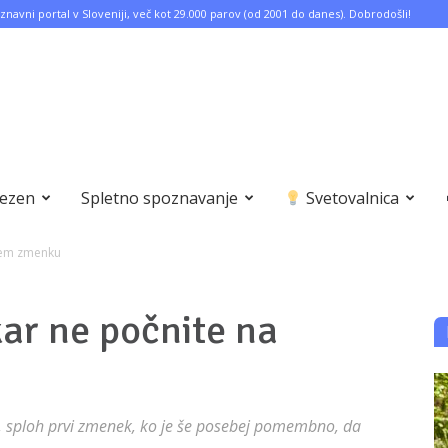
znavni portal v Sloveniji, več kot 29.000 parov (od 2001 do danes). Dobrodošli!
bezen
Spletno spoznavanje
Svetovalnica
prvem zmenku
ikar ne počnite na
, sploh prvi zmenek, ko je še posebej pomembno, da