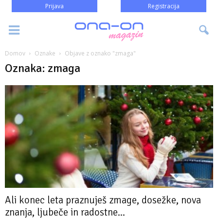
Prijava
Registracija
Domov
Oznake
Objave z oznako "zmaga"
Oznaka: zmaga
Ali konec leta praznuješ zmage, dosežke, nova
znanja, ljubeče in radostne...