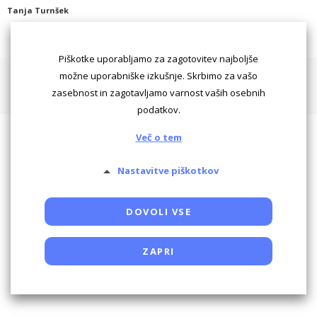
Tanja Turnšek
Piškotke uporabljamo za zagotovitev najboljše
Pogoji uporabe
Piškotki
Oglaševanje
Kontaktiraj
možne uporabniške izkušnje. Skrbimo za vašo
zasebnost in zagotavljamo varnost vaših osebnih
Powered by SocDate™, © Copyright VenetiCOM
podatkov.
Več o tem
Nastavitve piškotkov
DOVOLI VSE
ZAPRI
Potrebni