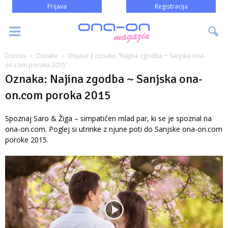
Prijava
Registracija
Domov
Oznake
Objave z oznako "Najina zgodba ~ Sanjska ona-
on.com poroka 2015"
Oznaka: Najina zgodba ~ Sanjska ona-
on.com poroka 2015
Spoznaj Saro & Žiga – simpatičen mlad par, ki se je spoznal na
ona-on.com. Poglej si utrinke z njune poti do Sanjske ona-on.com
poroke 2015.