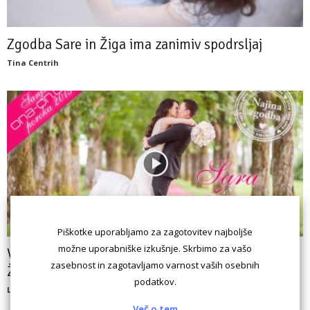
Zgodba Sare in Žiga ima zanimiv spodrsljaj
Tina Centrih
Piškotke uporabljamo za zagotovitev najboljše
možne uporabniške izkušnje. Skrbimo za vašo
VIDEO: Sanjska ona-on.com poroka ~ Sara &
zasebnost in zagotavljamo varnost vaših osebnih
Žiga
podatkov.
Luka Kogovšek
Več o tem