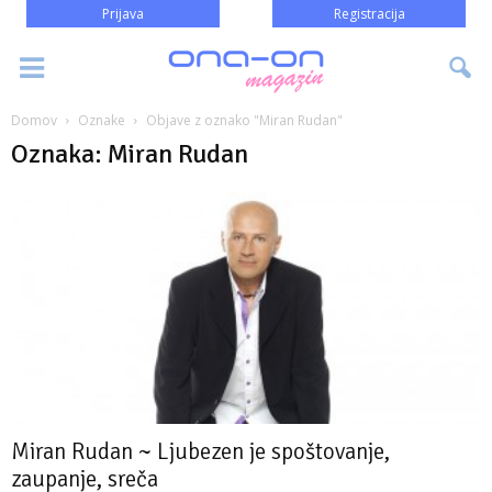
Prijava
Registracija
Domov
Oznake
Objave z oznako "Miran Rudan"
Oznaka: Miran Rudan
Miran Rudan ~ Ljubezen je spoštovanje,
zaupanje, sreča