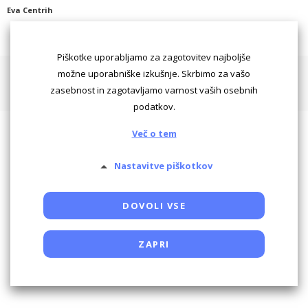
Eva Centrih
Piškotke uporabljamo za zagotovitev najboljše
Pogoji uporabe
Piškotki
Oglaševanje
Kontaktiraj
možne uporabniške izkušnje. Skrbimo za vašo
zasebnost in zagotavljamo varnost vaših osebnih
Powered by SocDate™, © Copyright VenetiCOM
podatkov.
Več o tem
Nastavitve piškotkov
DOVOLI VSE
ZAPRI
Potrebni