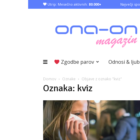
Utrip: Mesečno aktivnih:
80.000+
Največji spo
Zgodbe parov
Odnosi & lju
Domov
Oznake
Objave z oznako "kviz"
Oznaka: kviz