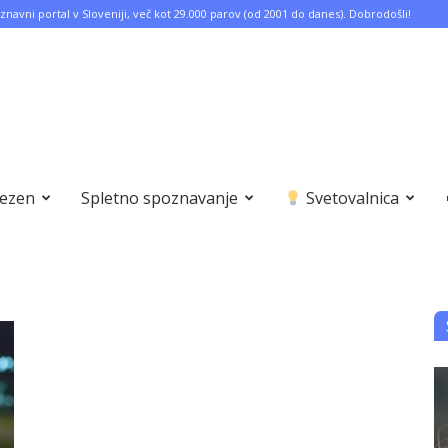
znavni portal v Sloveniji, več kot 29.000 parov (od 2001 do danes). Dobrodošli!
bezen
Spletno spoznavanje
Svetovalnica