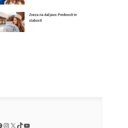
Zveza na daljavo: Prednosti in
slabosti
acebook
Instagram
X
TikTok
YouTube