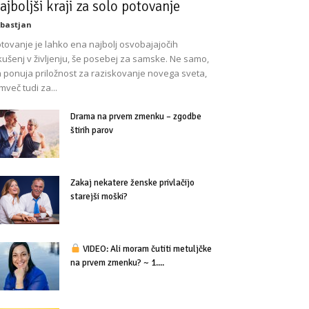
ajboljši kraji za solo potovanje
bastjan
tovanje je lahko ena najbolj osvobajajočih
kušenj v življenju, še posebej za samske. Ne samo,
 ponuja priložnost za raziskovanje novega sveta,
mveč tudi za...
Drama na prvem zmenku – zgodbe
štirih parov
Zakaj nekatere ženske privlačijo
starejši moški?
VIDEO: Ali moram čutiti metuljčke
na prvem zmenku? ~ 1....