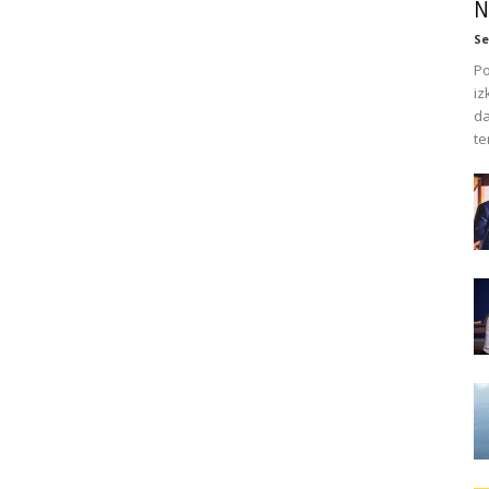
N
Se
Po
iz
da
te