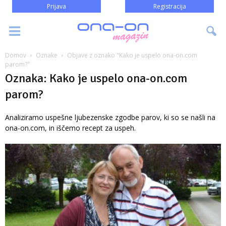
Prijava
Registracija
Domov
Oznake
Objave z oznako "Kako je uspelo ona-on.com
parom?"
Oznaka: Kako je uspelo ona-on.com
parom?
Analiziramo uspešne ljubezenske zgodbe parov, ki so se našli na
ona-on.com, in iščemo recept za uspeh.