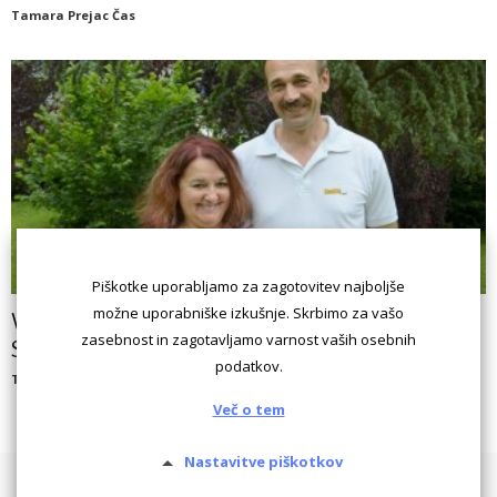
Tamara Prejac Čas
Piškotke uporabljamo za zagotovitev najboljše
možne uporabniške izkušnje. Skrbimo za vašo
VIDEO ~ Kako je uspelo ona-on parom: Branka &
zasebnost in zagotavljamo varnost vaših osebnih
Srečko
podatkov.
Tamara Prejac Čas
Več o tem
Nastavitve piškotkov
Pogoji uporabe
Piškotki
Oglaševanje
Kontaktiraj