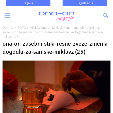
Prijava
Registracija
Domov
FOTO in VIDEO: Ona-on Miklavž v znamenju olimpijskih iger in
salse
ona-on-zasebni-stiki-resne-zveze-zmenki-dogodki-za-samske-
miklavz (25)
ona-on-zasebni-stiki-resne-zveze-zmenki-
dogodki-za-samske-miklavz (25)