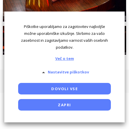
Piškotke uporabljamo za zagotovitev najboljše
možne uporabniške izkušnje. Skrbimo za vašo
zasebnost in zagotavljamo varnost vaših osebnih
podatkov.
Več o tem
Nastavitve piškotkov
Pogoji uporabe
Piškotki
Oglaševanje
Kontaktiraj
Powered by SocDate™, © Copyright VenetiCOM
DOVOLI VSE
ZAPRI
Potrebni