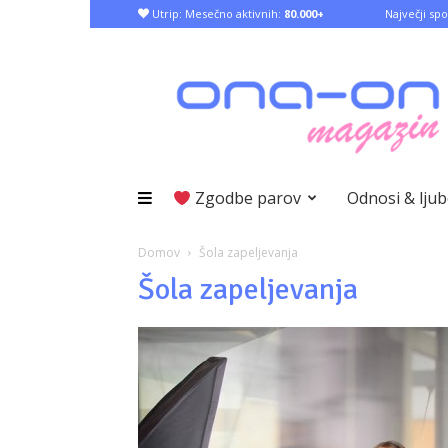
Utrip: Mesečno aktivnih:
80.000+
Največji spo
Zgodbe parov
Odnosi & lju
Domov
Šola zapeljevanja
Šola zapeljevanja