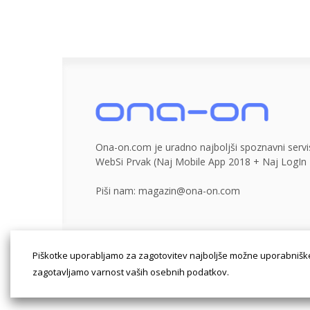
Ona-on.com je uradno najboljši spoznavni servis
WebSi Prvak (Naj Mobile App 2018 + Naj LogIn 
Piši nam:
magazin@ona-on.com
Powered by SocDate™, © Copyright VenetiCOM
Piškotke uporabljamo za zagotovitev najboljše možne uporabniške
zagotavljamo varnost vaših osebnih podatkov.
Potrebni
Funkcion