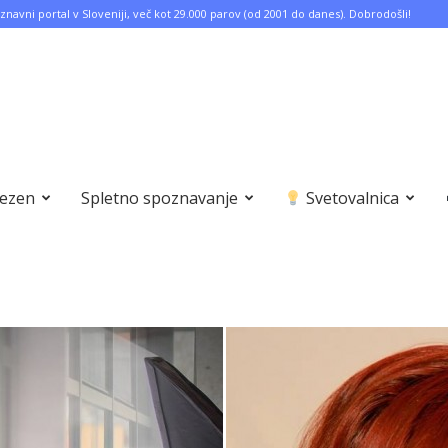
znavni portal v Sloveniji, več kot 29.000 parov (od 2001 do danes). Dobrodošli!
bezen
Spletno spoznavanje
Svetovalnica