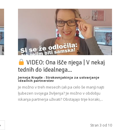
VIDEO: Ona išče njega | V nekaj
tednih do idealnega...
Jerneja Krapše - Strokovnjakinja za ustvarjanje
idealnih partnerstev
Je možno v treh mesecih (ali pa celo še manj) najti
ljubezen svojega življenja? Je možno v obdobju
iskanja partnerja uživati? Obstajajo trije koraki,...
Stran 3 od 10