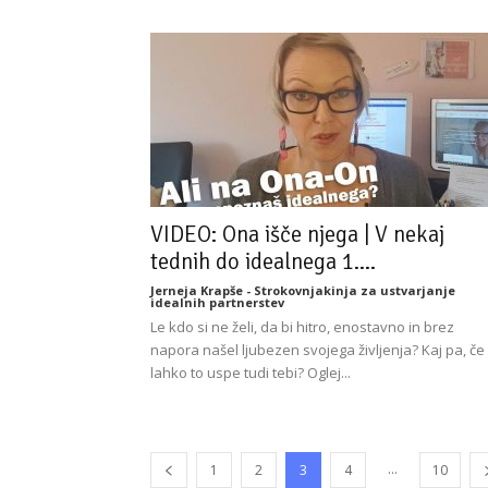
VIDEO: Ona išče njega | V nekaj
tednih do idealnega 1....
Jerneja Krapše - Strokovnjakinja za ustvarjanje
idealnih partnerstev
Le kdo si ne želi, da bi hitro, enostavno in brez
napora našel ljubezen svojega življenja? Kaj pa, če
lahko to uspe tudi tebi? Oglej...
...
1
2
3
4
10