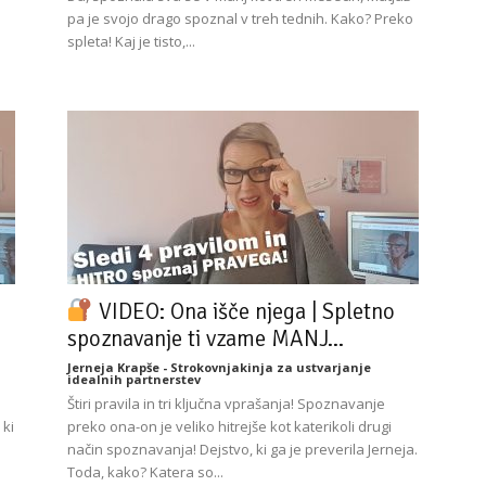
pa je svojo drago spoznal v treh tednih. Kako? Preko
spleta! Kaj je tisto,...
VIDEO: Ona išče njega | Spletno
spoznavanje ti vzame MANJ...
Jerneja Krapše - Strokovnjakinja za ustvarjanje
idealnih partnerstev
Štiri pravila in tri ključna vprašanja! Spoznavanje
 ki
preko ona-on je veliko hitrejše kot katerikoli drugi
način spoznavanja! Dejstvo, ki ga je preverila Jerneja.
Toda, kako? Katera so...