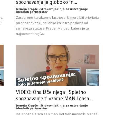
spoznavanje je globoko in...
Jerneja Krapše - Strokovnjakinja za ustvarjanje
idealnih partnerstev
v.
Zaradi ene karakterne lastnosti, ki mora biti prioriteta
n?
pri spoznavanju, se lahko kaj hitro posloviš od
samskega statusa! Preveri v videu, katera je ta
najpomembnejša...
VIDEO: Ona išče njega | Spletno
spoznavanje ti vzame MANJ časa...
Jerneja Krapše - Strokovnjakinja za ustvarjanje
idealnih partnerstev
Da, spoznala sva se v manj kot treh mesecih, Matjaž