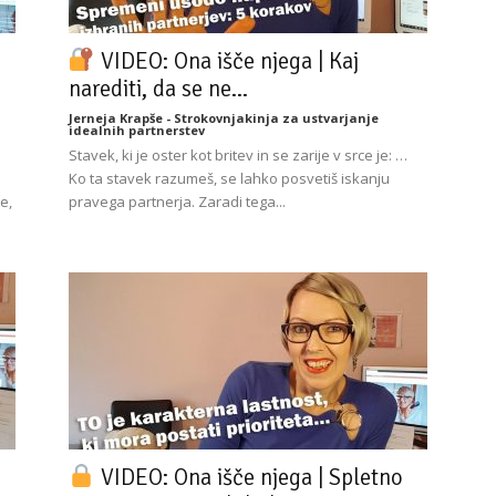
VIDEO: Ona išče njega | Kaj
narediti, da se ne...
Jerneja Krapše - Strokovnjakinja za ustvarjanje
idealnih partnerstev
Stavek, ki je oster kot britev in se zarije v srce je: …
Ko ta stavek razumeš, se lahko posvetiš iskanju
e,
pravega partnerja. Zaradi tega...
VIDEO: Ona išče njega | Spletno