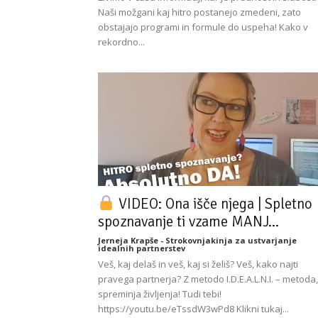
Naši možgani kaj hitro postanejo zmedeni, zato
obstajajo programi in formule do uspeha! Kako v
rekordno...
VIDEO: Ona išče njega | Spletno
spoznavanje ti vzame MANJ...
Jerneja Krapše - Strokovnjakinja za ustvarjanje
idealnih partnerstev
Veš, kaj delaš in veš, kaj si želiš? Veš, kako najti
pravega partnerja? Z metodo I.D.E.A.L.N.I. – metoda,
spreminja življenja! Tudi tebi!
https://youtu.be/eTssdW3wPd8 Klikni tukaj...