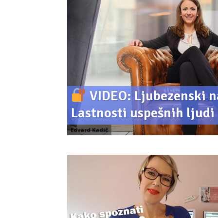
VIDEO: Ljubezenski na
Lastnosti uspešnih ljudi
Edvard Kadič