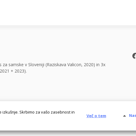
F
 za samske v Sloveniji (Raziskava Valicon, 2020) in 3x
2021 + 2023).
P
 izkušnje. Skrbimo za vašo zasebnost in
Nas
Več o tem
alni
Analitični