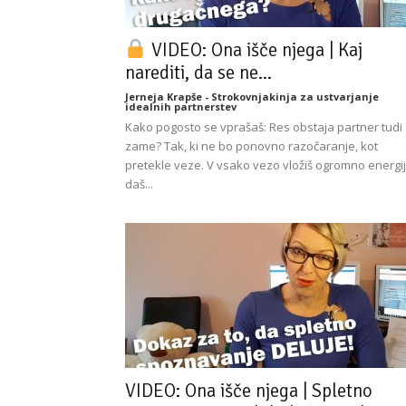
VIDEO: Ona išče njega | Kaj
narediti, da se ne...
Jerneja Krapše - Strokovnjakinja za ustvarjanje
idealnih partnerstev
Kako pogosto se vprašaš: Res obstaja partner tudi
zame? Tak, ki ne bo ponovno razočaranje, kot
pretekle veze. V vsako vezo vložiš ogromno energij
daš...
VIDEO: Ona išče njega | Spletno