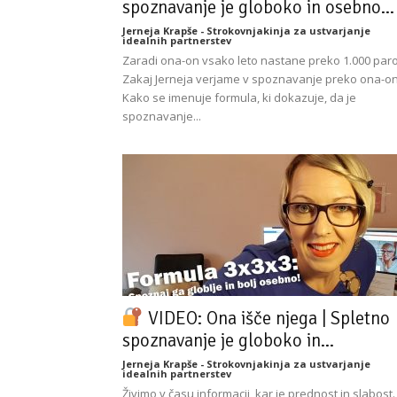
spoznavanje je globoko in osebno...
Jerneja Krapše - Strokovnjakinja za ustvarjanje
idealnih partnerstev
Zaradi ona-on vsako leto nastane preko 1.000 paro
Zakaj Jerneja verjame v spoznavanje preko ona-o
Kako se imenuje formula, ki dokazuje, da je
spoznavanje...
VIDEO: Ona išče njega | Spletno
spoznavanje je globoko in...
Jerneja Krapše - Strokovnjakinja za ustvarjanje
idealnih partnerstev
Živimo v času informacij, kar je prednost in slabost.