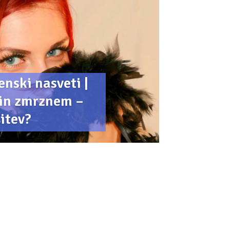
nski nasveti |
 in zmrznem –
šitev?