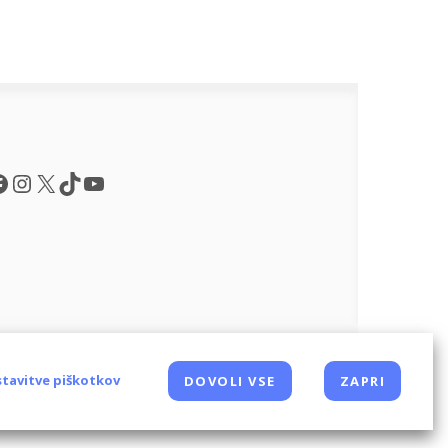
acebook
Instagram
X
TikTok
YouTube
ogoji uporabe
Piškotki
Oglaševanje
Kontaktiraj
tavitve piškotkov
DOVOLI VSE
ZAPRI
Oglaševalski