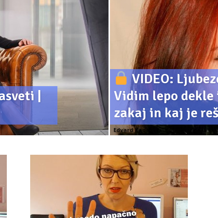
VIDEO: Ljubeze
sveti |
Vidim lepo dekle
zakaj in kaj je re
Edvard Kadič